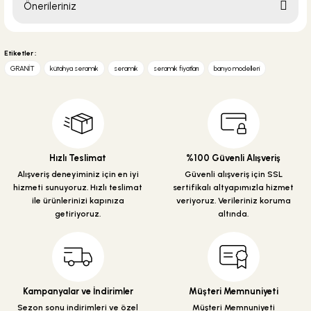
Önerileriniz
Soru Sor
Bu ürünün fiyat bilgisi, resim, ürün açıklamalarında ve diğer konularda
yetersiz gördüğünüz noktaları öneri formunu kullanarak tarafımıza
Etiketler :
iletebilirsiniz.
GRANİT
kütahya seramik
seramik
seramik fiyatları
banyo modelleri
Görüş ve önerileriniz için teşekkür ederiz.
Ürün resmi kalitesiz, bozuk veya görüntülenemiyor.
Ürün açıklamasında eksik bilgiler bulunuyor.
Ürün bilgilerinde hatalar bulunuyor.
Hızlı Teslimat
%100 Güvenli Alışveriş
Ürün fiyatı diğer sitelerden daha pahalı.
Alışveriş deneyiminiz için en iyi
Güvenli alışveriş için SSL
hizmeti sunuyoruz. Hızlı teslimat
sertifikalı altyapımızla hizmet
Bu ürüne benzer farklı alternatifler olmalı.
ile ürünlerinizi kapınıza
veriyoruz. Verileriniz koruma
getiriyoruz.
altında.
Gönder
Kampanyalar ve İndirimler
Müşteri Memnuniyeti
Sezon sonu indirimleri ve özel
Müşteri Memnuniyeti