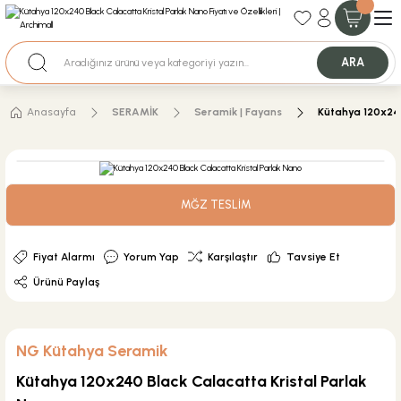
35+ Yıllık Tecrübe
Uzman Ekip Desteği
Nakit Ödemeli Özel Fiyatlar için Bizden Teklif Alabilirsiniz.
ARA
Anasayfa
SERAMİK
Seramik | Fayans
Kütahya 120x240
MĞZ TESLİM
Fiyat Alarmı
Yorum Yap
Karşılaştır
Tavsiye Et
Ürünü Paylaş
NG Kütahya Seramik
Kütahya 120x240 Black Calacatta Kristal Parlak