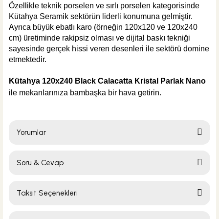
Özellikle teknik porselen ve sırlı porselen kategorisinde
Kütahya Seramik sektörün liderli konumuna gelmiştir.
Ayrıca büyük ebatlı karo (örneğin 120x120 ve 120x240
cm) üretiminde rakipsiz olması ve dijital baskı tekniği
sayesinde gerçek hissi veren desenleri ile sektörü domine
etmektedir.
Kütahya 120x240 Black Calacatta Kristal Parlak Nano
ile mekanlarınıza bambaşka bir hava getirin.
Yorumlar
Soru & Cevap
Bu ürüne ilk yorumu siz yapın!
Taksit Seçenekleri
Yorum Yaz
Ürün hakkında henüz soru sorulmamış.