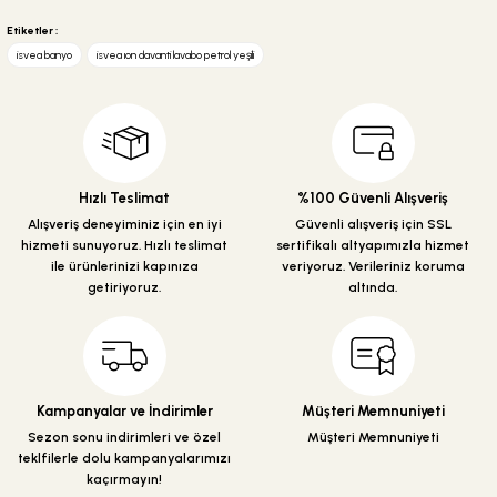
Bu ürünün fiyat bilgisi, resim, ürün açıklamalarında ve diğer konularda
yetersiz gördüğünüz noktaları öneri formunu kullanarak tarafımıza
Etiketler :
iletebilirsiniz.
isvea banyo
isvea ıon davanti lavabo petrol yeşili
Görüş ve önerileriniz için teşekkür ederiz.
Ürün resmi kalitesiz, bozuk veya görüntülenemiyor.
Ürün açıklamasında eksik bilgiler bulunuyor.
Ürün bilgilerinde hatalar bulunuyor.
Hızlı Teslimat
%100 Güvenli Alışveriş
Ürün fiyatı diğer sitelerden daha pahalı.
Alışveriş deneyiminiz için en iyi
Güvenli alışveriş için SSL
hizmeti sunuyoruz. Hızlı teslimat
sertifikalı altyapımızla hizmet
Bu ürüne benzer farklı alternatifler olmalı.
ile ürünlerinizi kapınıza
veriyoruz. Verileriniz koruma
getiriyoruz.
altında.
Gönder
Kampanyalar ve İndirimler
Müşteri Memnuniyeti
Sezon sonu indirimleri ve özel
Müşteri Memnuniyeti
teklfilerle dolu kampanyalarımızı
kaçırmayın!