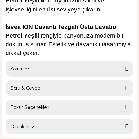
Petrol Yeşili
ile banyonuzun stilini ve
işlevselliğini en üst seviyeye çıkarın!
İsvea ION Davanti Tezgah Üstü Lavabo
Petrol Yeşili
rengiyle banyonuza modern bir
dokunuş sunar. Estetik ve dayanıklı tasarımıyla
dikkat çeker.
Yorumlar
Soru & Cevap
Bu ürüne ilk yorumu siz yapın!
Taksit Seçenekleri
Yorum Yaz
Ürün hakkında henüz soru sorulmamış.
Önerileriniz
Soru Sor