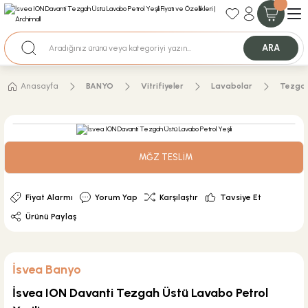
35+ Yıllık Tecrübe
Uzman Ekip Desteği
Nakit Ödemeli Özel Fiyatlar için Bizden Teklif Alabilirsiniz.
ARA
Anasayfa
BANYO
Vitrifiyeler
Lavabolar
Tezgah
MĞZ TESLİM
Fiyat Alarmı
Yorum Yap
Karşılaştır
Tavsiye Et
Ürünü Paylaş
İsvea Banyo
İsvea ION Davanti Tezgah Üstü Lavabo Petrol