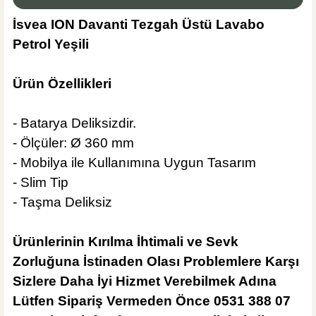
İsvea ION Davanti Tezgah Üstü Lavabo
Petrol Yeşili
%40
20.360,40 TL
12.216,24 TL
Ürün Özellikleri
Sepete Ekle
KARGO BEDAVA
-
Batarya Deliksizdir.
Creavit Banyo
- Ölçüler:
Ø 360 mm
Creavit Sharp Mat Siyah Çanak Lavabo Bataryası
-
Mobilya ile Kullanımına Uygun Tasarım
- Slim Tip
- Taşma Deliksiz
%45
12.420,00 TL
6.831,00 TL
Ürünlerinin Kırılma İhtimali ve Sevk
Zorluğuna İstinaden Olası Problemlere Karşı
Sepete Ekle
Sizlere Daha İyi Hizmet Verebilmek Adına
KARGO BEDAVA
Lütfen Sipariş Vermeden Önce
0531 388 07
Hansgrohe