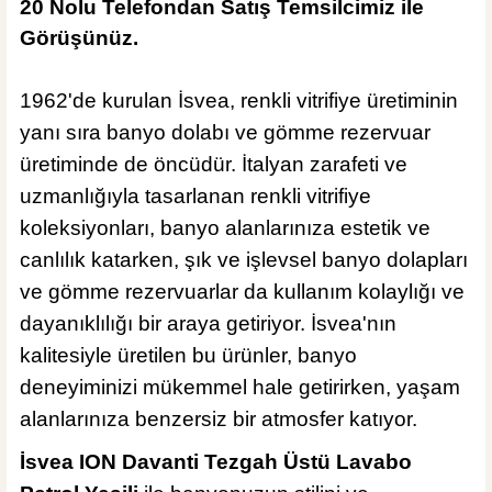
20
Nolu Telefondan Satış Temsilcimiz ile
Hansgrohe Focus 230 Yüksek Lavabo Bataryası
Görüşünüz.
1962'de kurulan İsvea, renkli vitrifiye üretiminin
yanı sıra banyo dolabı ve gömme rezervuar
%40
20.000,40 TL
12.000,24 TL
üretiminde de öncüdür. İtalyan zarafeti ve
uzmanlığıyla tasarlanan renkli vitrifiye
Sepete Ekle
KARGO BEDAVA
koleksiyonları, banyo alanlarınıza estetik ve
ÜRÜN TÜKENDİ
canlılık katarken, şık ve işlevsel banyo dolapları
Creavit Banyo
Creavit Sharp Krom Çanak Lavabo Bataryası SR6500
ve gömme rezervuarlar da kullanım kolaylığı ve
dayanıklılığı bir araya getiriyor. İsvea'nın
kalitesiyle üretilen bu ürünler, banyo
deneyiminizi mükemmel hale getirirken, yaşam
%45
6.600,00 TL
alanlarınıza benzersiz bir atmosfer katıyor.
3.630,00 TL
İsvea ION Davanti Tezgah Üstü Lavabo
ÜRÜN TÜKENDİ