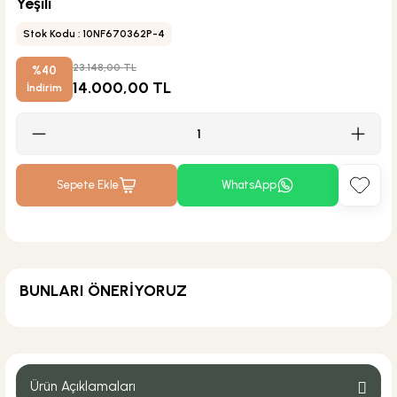
Yeşili
Stok Kodu : 10NF670362P-4
23.148,00 TL
%40
14.000,00 TL
İndirim
Sepete Ekle
WhatsApp
BUNLARI ÖNERİYORUZ
KARGO BEDAVA
Hansgrohe
Hansgrohe Logis 190 Yüksek Tip Lavabo Bataryası
Ürün Açıklamaları