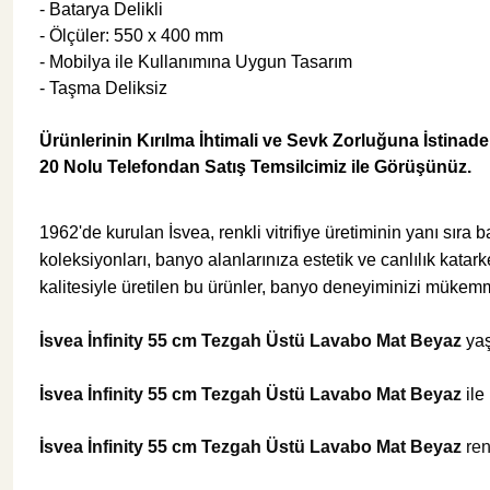
-
Batarya Delikli
- Ölçüler:
550 x 400 mm
-
Mobilya ile Kullanımına Uygun Tasarım
Şok Duşlar
Tezgah
- Taşma Deliksiz
Spa Sauna Sistemler
Ürünlerinin Kırılma İhtimali ve Sevk Zorluğuna İstina
20
Nolu Telefondan Satış Temsilcimiz ile Görüşünüz.
Akıllı Klozet
1962'de kurulan İsvea, renkli vitrifiye üretiminin yanı sıra
koleksiyonları, banyo alanlarınıza estetik ve canlılık katar
Duş Kabinleri
kalitesiyle üretilen bu ürünler, banyo deneyiminizi mükemme
İsvea İnfinity 55 cm Tezgah Üstü Lavabo Mat Beyaz
yaş
Duş Kanalları ve Sifonlar
İsvea İnfinity 55 cm Tezgah Üstü Lavabo Mat Beyaz
ile
İsvea İnfinity 55 cm Tezgah Üstü Lavabo Mat Beyaz
ren