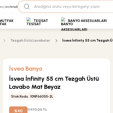
35+ Yıllık Tecrübe
Uzman Ekip Desteği
kit Ödemeli Özel Fiyatlar için Bizden Teklif Alabilirs
MUTFAK
TESİSAT
BANYO AKSESUARLARI
Tezgah Üstü Lavabolar
İsvea İnfinity 55 cm Tezgah 
İsvea Banyo
İsvea İnfinity 55 cm Tezgah Üstü
Lavabo Mat Beyaz
Stok Kodu : 10NF66055-2L
11.970,00 TL
%40