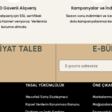
 Güvenli Alışveriş
Kampanyalar ve İndi
lışveriş için SSL sertifikalı
Sezon sonu indirimleri ve özel
 hizmet veriyoruz. Verileriniz
dolu kampanyalarımızı ka
koruma altında.
Gönder
FİYAT TALEB
E-BÜ
YASAL YÜKÜMLÜLÜK
ÖNE ÇIKA
Mesafeli Satış Sözleşmesi
Markalarım
Kişisel Verilerin Korunması Kanunu
Mağazaları
Değişim ve İade Şartları
Sponsorluk v