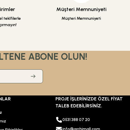
rimler
Müşteri Memnuniyeti
 teklfilerle
Müşteri Memnuniyeti
çırmayın!
LTENE ABONE OLUN!
NLAR
PROJE İŞLERİNİZDE ÖZEL FİYAT
TALEB EDEBİLİRSİNİZ.
ız
0531 388 07 20
mız
info@archimall.com
e Etkinlikler