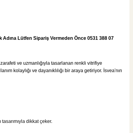
6.831,00 TL
Sepete Ekle
KARGO BEDAVA
lmek Adına Lütfen Sipariş Vermeden Önce
0531 388 07
Hansgrohe
Hansgrohe Focus 230 Yüksek Lavabo Bataryası
arafeti ve uzmanlığıyla tasarlanan renkli vitrifiye
nım kolaylığı ve dayanıklılığı bir araya getiriyor. İsvea'nın
%40
20.000,40 TL
12.000,24 TL
tasarımıyla dikkat çeker.
Sepete Ekle
KARGO BEDA