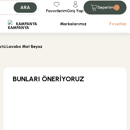
ARA
Sepetim
Favorilerim
Giriş Yap
iniz.
KAMPANYA
Markalarımız
Fırsatlar
Üstü Lavabo Mat Beyaz
BUNLARI ÖNERİYORUZ
KARGO BEDAVA
Hansgrohe
Hansgrohe Logis 190 Yüksek Tip Lavabo Bataryası