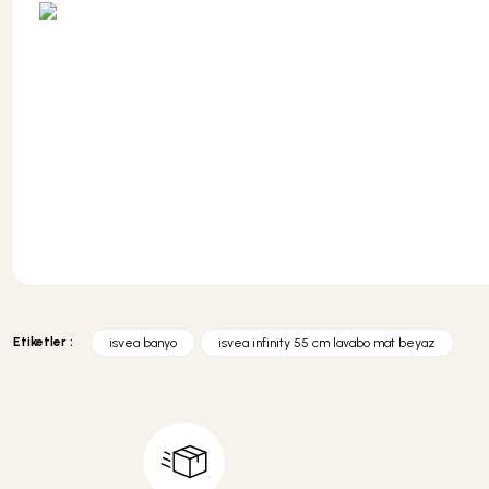
Bu ürünün fiyat bilgisi, resim, ürün açıklamalarında ve diğer konularda y
Görüş ve önerileriniz için teşekkür ederiz.
Etiketler :
isvea banyo
isvea infinity 55 cm lavabo mat beyaz
Ürün resmi kalitesiz, bozuk veya görüntülenemiyor.
Ürün açıklamasında eksik bilgiler bulunuyor.
Ürün bilgilerinde hatalar bulunuyor.
Ürün fiyatı diğer sitelerden daha pahalı.
Bu ürüne benzer farklı alternatifler olmalı.