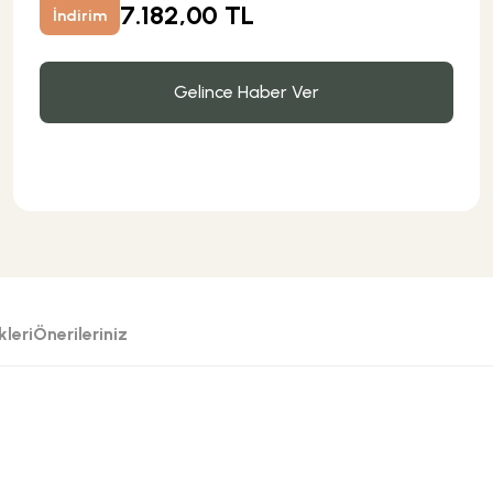
7.182,00 TL
İndirim
Gelince Haber Ver
leri
Önerileriniz