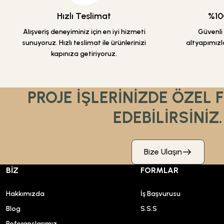
Hızlı Teslimat
%100
Alışveriş deneyiminiz için en iyi hizmeti
Güvenli a
sunuyoruz. Hızlı teslimat ile ürünlerinizi
altyapımızla
kapınıza getiriyoruz.
PROJE İŞLERİNİZDE ÖZEL 
EDEBİLİRSİNİZ.
Bize Ulaşın
BİZ
FORMLAR
Hakkımızda
İş Başvurusu
Blog
S.S.S
Referanslarımız