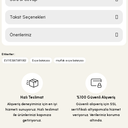
Bu ürüne ilk yorumu siz yapın!
Taksit Seçenekleri
Yorum Yaz
Ürün hakkında henüz soru sorulmamış.
Önerileriniz
Soru Sor
Bu ürünün fiyat bilgisi, resim, ürün açıklamalarında ve diğer konularda
yetersiz gördüğünüz noktaları öneri formunu kullanarak tarafımıza
Etiketler :
iletebilirsiniz.
EVİYE BATARYASİ
Evye bataryası
mutfak evye bataryası
Görüş ve önerileriniz için teşekkür ederiz.
Ürün resmi kalitesiz, bozuk veya görüntülenemiyor.
Ürün açıklamasında eksik bilgiler bulunuyor.
Ürün bilgilerinde hatalar bulunuyor.
Hızlı Teslimat
%100 Güvenli Alışveriş
Ürün fiyatı diğer sitelerden daha pahalı.
Alışveriş deneyiminiz için en iyi
Güvenli alışveriş için SSL
hizmeti sunuyoruz. Hızlı teslimat
sertifikalı altyapımızla hizmet
Bu ürüne benzer farklı alternatifler olmalı.
ile ürünlerinizi kapınıza
veriyoruz. Verileriniz koruma
getiriyoruz.
altında.