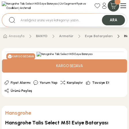
35+ Yıllık Tecrübe
Uzman Ekip Desteği
Nakit Ödemeli Özel Fiyatlar için Bizden Teklif Alabilirsiniz.
ARA
Anasayfa
BANYO
Armatür
Evye Bataryaları
Ha
KARGO BEDAVA
KARGO BEDAVA
Fiyat Alarmı
Yorum Yap
Karşılaştır
Tavsiye Et
Ürünü Paylaş
Hansgrohe
Hansgrohe Talis Select M51 Eviye Bataryası