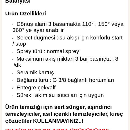
Bataryası
Ürün Özellikleri
Dönüş alanı 3 basamakta 110° , 150° veya
360° ye ayarlanabilir
Select düğmesi : su akışı için konforlu start
/ stop
Sprey türü : normal sprey
Maksimum akış miktarı 3 bar basınçta : 8
l/dk
Seramik kartuş
Bağlantı türü : G 3/8 bağlantı hortumları
Entegre çekvalf
Sürekli akım su ısıtıcıları için uygun
Ürün temizliği için sert
sünger, aşındırıcı
temizleyiciler, asit içerikli temizleyiciler, kireç
çözücüler KULLANMAYINIZ..!