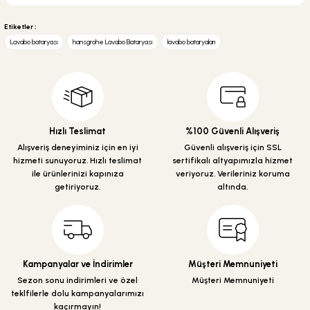
Bu ürünün fiyat bilgisi, resim, ürün açıklamalarında ve diğer konularda
yetersiz gördüğünüz noktaları öneri formunu kullanarak tarafımıza
Etiketler :
iletebilirsiniz.
Lavabo bataryası
hansgrohe Lavabo Bataryası
lavabo bataryaları
Görüş ve önerileriniz için teşekkür ederiz.
Ürün resmi kalitesiz, bozuk veya görüntülenemiyor.
Ürün açıklamasında eksik bilgiler bulunuyor.
Ürün bilgilerinde hatalar bulunuyor.
Hızlı Teslimat
%100 Güvenli Alışveriş
Ürün fiyatı diğer sitelerden daha pahalı.
Alışveriş deneyiminiz için en iyi
Güvenli alışveriş için SSL
hizmeti sunuyoruz. Hızlı teslimat
sertifikalı altyapımızla hizmet
Bu ürüne benzer farklı alternatifler olmalı.
ile ürünlerinizi kapınıza
veriyoruz. Verileriniz koruma
getiriyoruz.
altında.
Gönder
Kampanyalar ve İndirimler
Müşteri Memnuniyeti
Sezon sonu indirimleri ve özel
Müşteri Memnuniyeti
teklfilerle dolu kampanyalarımızı
kaçırmayın!