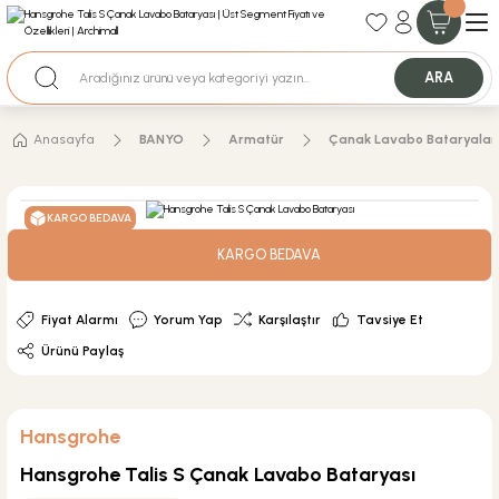
35+ Yıllık Tecrübe
Uzman Ekip Desteği
Nakit Ödemeli Özel Fiyatlar için Bizden Teklif Alabilirsiniz.
ARA
Anasayfa
BANYO
Armatür
Çanak Lavabo Bataryalar
KARGO BEDAVA
KARGO BEDAVA
Fiyat Alarmı
Yorum Yap
Karşılaştır
Tavsiye Et
Ürünü Paylaş
Hansgrohe
Hansgrohe Talis S Çanak Lavabo Bataryası