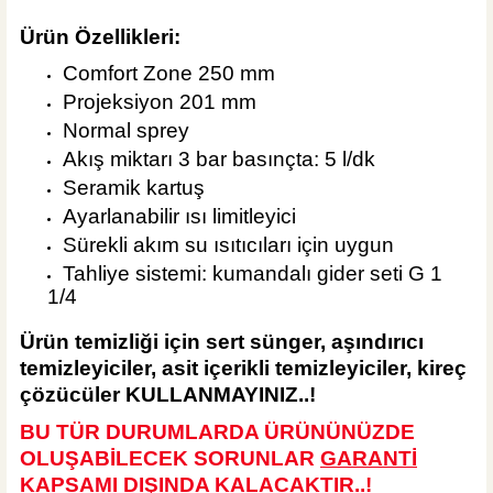
Ürün Özellikleri:
Comfort Zone 250 mm
Projeksiyon 201 mm
Normal sprey
Akış miktarı 3 bar basınçta: 5 l/dk
Seramik kartuş
Ayarlanabilir ısı limitleyici
Sürekli akım su ısıtıcıları için uygun
Tahliye sistemi: kumandalı gider seti G 1
1/4
Ürün temizliği için sert
sünger, aşındırıcı
temizleyiciler, asit içerikli temizleyiciler, kireç
çözücüler KULLANMAYINIZ..!
BU TÜR DURUMLARDA ÜRÜNÜNÜZDE
OLUŞABİLECEK SORUNLAR
GARANTİ
KAPSAMI DIŞINDA KALA
CAKTIR..!