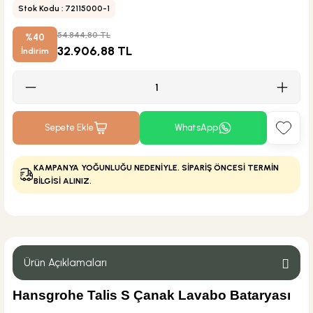
Stok Kodu : 72115000-1
54.844,80 TL
%40
32.906,88 TL
İndirim
Sepete Ekle
WhatsApp
KAMPANYA YOĞUNLUĞU NEDENİYLE. SİPARİŞ ÖNCESİ TERMİN
BİLGİSİ ALINIZ.
Ürün Açıklamaları
Hansgrohe Talis S Çanak Lavabo Bataryası