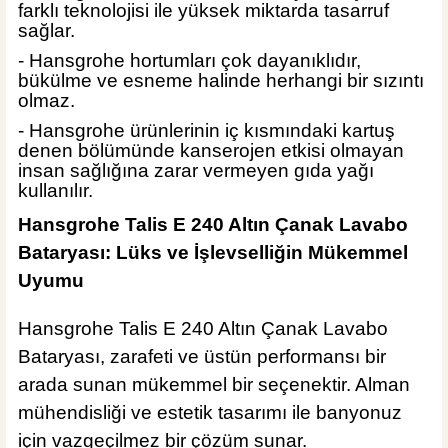
12.211,20 TL
farklı teknolojisi ile yüksek miktarda tasarruf
sağlar.
ÜRÜN TÜKENDİ
- Hansgrohe hortumları çok dayanıklıdır,
MĞZ TESLİM
bükülme ve esneme halinde herhangi bir sızıntı
ÜRÜN TÜKENDİ
olmaz.
İsvea Banyo
İsvea ION Davanti Tezgah Üstü Lavabo Mint
- Hansgrohe ürünlerinin iç kısmındaki kartuş
denen bölümünde kanserojen etkisi olmayan
insan sağlığına zarar vermeyen gıda yağı
kullanılır.
Hansgrohe Talis E 240 Altın Çanak Lavabo
%40
20.352,00 TL
Bataryası: Lüks ve İşlevselliğin Mükemmel
12.211,20 TL
Uyumu
ÜRÜN TÜKENDİ
MĞZ TESLİM
Hansgrohe Talis E 240 Altın Çanak Lavabo
ÜRÜN TÜKENDİ
İsvea Banyo
Bataryası, zarafeti ve üstün performansı bir
İsvea ION Davanti Tezgah Üstü Lavabo İsvea Mavisi
arada sunan mükemmel bir seçenektir. Alman
mühendisliği ve estetik tasarımı ile banyonuz
için vazgeçilmez bir çözüm sunar.