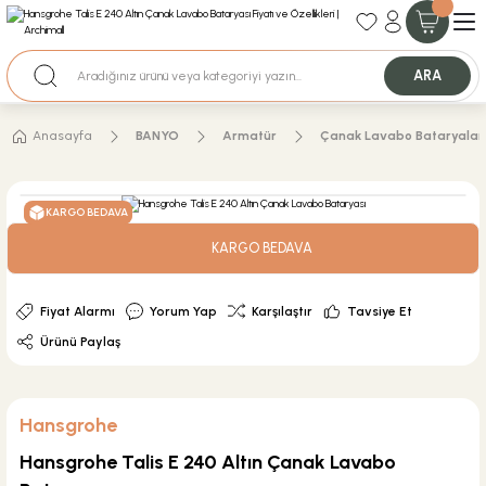
35+ Yıllık Tecrübe
Uzman Ekip Desteği
Nakit Ödemeli Özel Fiyatlar için Bizden Teklif Alabilirsiniz.
ARA
Anasayfa
BANYO
Armatür
Çanak Lavabo Bataryalar
KARGO BEDAVA
KARGO BEDAVA
Fiyat Alarmı
Yorum Yap
Karşılaştır
Tavsiye Et
Ürünü Paylaş
Hansgrohe
Hansgrohe Talis E 240 Altın Çanak Lavabo