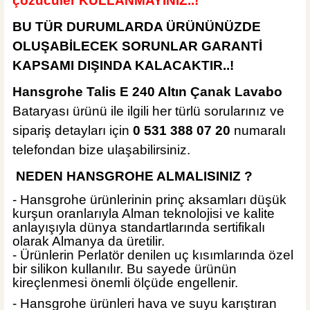
çözücüler KULLANMAYINIZ..!
MĞZ TESLİM
ÜRÜN TÜKENDİ
BU TÜR DURUMLARDA ÜRÜNÜNÜZDE
İsvea Banyo
OLUŞABİLECEK SORUNLAR GARANTİ
İsvea ION Davanti Tezgah Üstü Lavabo Antrasit
KAPSAMI DIŞINDA KALACAKTIR..!
Hansgrohe Talis E 240 Altın Çanak Lavabo
Bataryası ürünü ile ilgili her türlü sorularınız ve
%40
20.352,00 TL
sipariş detayları için
0 531 388 07 20
numaralı
12.211,20 TL
telefondan bize ulaşabilirsiniz.
ÜRÜN TÜKENDİ
NEDEN HANSGROHE ALMALISINIZ ?
MĞZ TESLİM
ÜRÜN TÜKENDİ
- Hansgrohe ürünlerinin prinç aksamları düşük
İsvea Banyo
kurşun oranlarıyla Alman teknolojisi ve kalite
İsvea ION Davanti Tezgah Üstü Lavabo Fildişi
anlayışıyla dünya standartlarında sertifikalı
olarak Almanya da üretilir.
- Ürünlerin Perlatör denilen uç kısımlarında özel
bir silikon kullanılır. Bu sayede ürünün
kireçlenmesi önemli ölçüde engellenir.
%40
20.352,00 TL
- Hansgrohe ürünleri hava ve suyu karıştıran