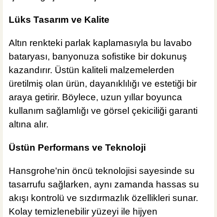
Lüks Tasarım ve Kalite
%40
20.352,00 TL
12.211,20 TL
Altın renkteki parlak kaplamasıyla bu lavabo
ÜRÜN TÜKENDİ
bataryası, banyonuza sofistike bir dokunuş
MĞZ TESLİM
ÜRÜN TÜKENDİ
kazandırır. Üstün kaliteli malzemelerden
İsvea Banyo
üretilmiş olan ürün, dayanıklılığı ve estetiği bir
İsvea ION Davanti Tezgah Üstü Lavabo Mat Beyaz
araya getirir. Böylece, uzun yıllar boyunca
kullanım sağlamlığı ve görsel çekiciliği garanti
altına alır.
%40
14.590,00 TL
Üstün Performans ve Teknoloji
8.754,00 TL
Hansgrohe'nin öncü teknolojisi sayesinde su
ÜRÜN TÜKENDİ
tasarrufu sağlarken, aynı zamanda hassas su
akışı kontrolü ve sızdırmazlık özellikleri sunar.
Kolay temizlenebilir yüzeyi ile hijyen