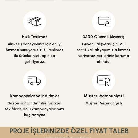
Görüş ve önerileriniz için teşekkür ederiz.
Ürün resmi kalitesiz, bozuk veya görüntülenemiyor.
Ürün açıklamasında eksik bilgiler bulunuyor.
Ürün bilgilerinde hatalar bulunuyor.
Hızlı Teslimat
%100 Güvenli Alışveriş
Ürün fiyatı diğer sitelerden daha pahalı.
Alışveriş deneyiminiz için en iyi
Güvenli alışveriş için SSL
hizmeti sunuyoruz. Hızlı teslimat
sertifikalı altyapımızla hizmet
Bu ürüne benzer farklı alternatifler olmalı.
ile ürünlerinizi kapınıza
veriyoruz. Verileriniz koruma
getiriyoruz.
altında.
Gönder
Kampanyalar ve İndirimler
Müşteri Memnuniyeti
Sezon sonu indirimleri ve özel
Müşteri Memnuniyeti
teklfilerle dolu kampanyalarımızı
kaçırmayın!
PROJE İŞLERİNİZDE ÖZEL FİYAT TALEB