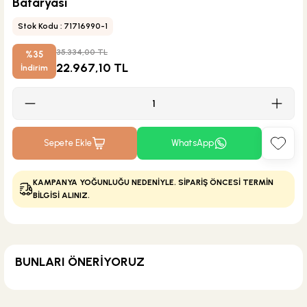
Bataryası
Stok Kodu : 71716990-1
35.334,00 TL
%35
22.967,10 TL
İndirim
Sepete Ekle
WhatsApp
KAMPANYA YOĞUNLUĞU NEDENİYLE. SİPARİŞ ÖNCESİ TERMİN
BİLGİSİ ALINIZ.
BUNLARI ÖNERİYORUZ
KARGO BEDAVA
Eca Armatür