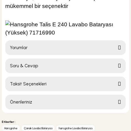
mükemmel bir seçenektir
Yorumlar
Soru & Cevap
Bu ürüne ilk yorumu siz yapın!
Taksit Seçenekleri
Yorum Yaz
Ürün hakkında henüz soru sorulmamış.
Önerileriniz
Soru Sor
Bu ürünün fiyat bilgisi, resim, ürün açıklamalarında ve diğer konularda
yetersiz gördüğünüz noktaları öneri formunu kullanarak tarafımıza
Etiketler :
iletebilirsiniz.
Hansgrohe
Çanak Lavabo Bataryası
hansgrohe Lavabo Bataryası