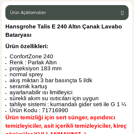
Eca Filtreli Ara Musluk Kromajlı
Ürün Açıklamaları
Hansgrohe Talis E 240 Altın Çanak Lavabo
20 YIL GARANTİ
Bataryası
%55
882,00 TL
395,00 TL
Ürün özellikleri:
ConfortZone 240
Sepete Ekle
Renk : Parlak Altın
MĞZ TESLİM
ÜRÜN TÜKENDİ
projeksiyon 183 mm
İsvea Banyo
normal sprey
İsvea ION Davanti Tezgah Üstü Lavabo Beyaz
akış miktarı 3 bar basınçta 5 l/dk
seramik kartuş
ayarlanabilir ısı limitleyici
sürekli akım su ısıtıcıları için uygun
tahliye sistemi : kumandalı gider seti ile G 1 ¼
Ürün Kodu : 71716990
%35
8.400,00 TL
Ürün temizliği için sert sünger, aşındırıcı
5.460,00 TL
temizleyiciler, asit içerikli temizleyiciler, kireç
ÜRÜN TÜKENDİ