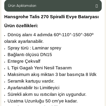
Ürün Açıklamaları
Hansgrohe Talis 270 Spiralli Evye Bataryası
20 YIL GARANTİ
Ürün özellikleri:
%55
882,00 TL
395,00 TL
Dönüş alanı 4 adımda 60º-110°-150°-360º
Sepete Ekle
olarak ayarlanabilir.
Spray türü : Laminar sprey
Bağlantı ölçüsü DN15
Entegre Çekvalf
L Tipi Gagalı Yeni Nesil Tasarım
Maksimum akış miktarı 3 bar basınçta 8 l/dk
Seramik kartuşu vardır.
Ayarlanabilir Isı Limitleyici
Sürekli akım su ısıtıcıları için uygundur.
Uzatma Uzunluğu 50 cm'ye kadar.