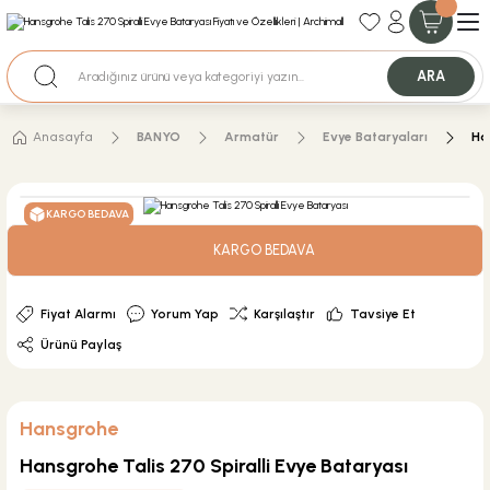
35+ Yıllık Tecrübe
Uzman Ekip Desteği
Nakit Ödemeli Özel Fiyatlar için Bizden Teklif Alabilirsiniz.
ARA
Anasayfa
BANYO
Armatür
Evye Bataryaları
Ha
KARGO BEDAVA
KARGO BEDAVA
Fiyat Alarmı
Yorum Yap
Karşılaştır
Tavsiye Et
Ürünü Paylaş
Hansgrohe
Hansgrohe Talis 270 Spiralli Evye Bataryası