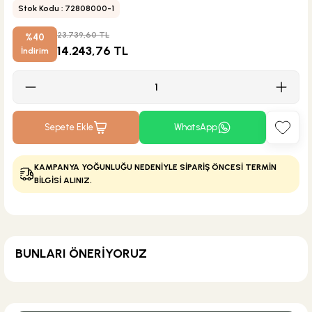
Stok Kodu : 72808000-1
23.739,60 TL
%40
14.243,76 TL
İndirim
Sepete Ekle
WhatsApp
KAMPANYA YOĞUNLUĞU NEDENİYLE SİPARİŞ ÖNCESİ TERMİN
BİLGİSİ ALINIZ.
BUNLARI ÖNERİYORUZ
KARGO BEDAVA
Eca Armatür
Eca Filtreli Ara Musluk Kromajlı