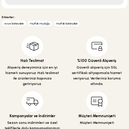
Soru Sor
Bu ürünün fiyat bilgisi, resim, ürün açıklamalarında ve diğer konularda
yetersiz gördüğünüz noktaları öneri formunu kullanarak tarafımıza
Etiketler :
iletebilirsiniz.
evye bataryaları
mutfak musluğu
mutfak bataryaları
Görüş ve önerileriniz için teşekkür ederiz.
Ürün resmi kalitesiz, bozuk veya görüntülenemiyor.
Ürün açıklamasında eksik bilgiler bulunuyor.
Ürün bilgilerinde hatalar bulunuyor.
Hızlı Teslimat
%100 Güvenli Alışveriş
Ürün fiyatı diğer sitelerden daha pahalı.
Alışveriş deneyiminiz için en iyi
Güvenli alışveriş için SSL
hizmeti sunuyoruz. Hızlı teslimat
sertifikalı altyapımızla hizmet
Bu ürüne benzer farklı alternatifler olmalı.
ile ürünlerinizi kapınıza
veriyoruz. Verileriniz koruma
getiriyoruz.
altında.
Gönder
Kampanyalar ve İndirimler
Müşteri Memnuniyeti
Sezon sonu indirimleri ve özel
Müşteri Memnuniyeti
teklfilerle dolu kampanyalarımızı