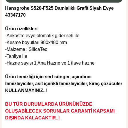
Hansgrohe S520-F525 Damlalıklı Grafit Siyah Evye
43347170
%47
19.303,20 TL
10.230,70 TL
Ürün özellikleri:
-Ankastre evye,otomatik gider seti ile
Sepete Ekle
KARGO BEDAVA
-Kesme boyutları 980x480 mm
-Malzeme : SilicaTec
Hansgrohe
-Tahliye ile
Hansgrohe Focus 240 Spiralli Evye Bataryası
-Hazne sayısı 1 Ana Hazne ve 1 ilave hazne
Ürün temizliği için sert
sünger, aşındırıcı
temizleyiciler, asit içerikli temizleyiciler, kireç çözücüler
%47
27.804,00 TL
KULLANMAYINIZ..!
14.736,12 TL
BU TÜR DURUMLARDA ÜRÜNÜNÜZDE
Sepete Ekle
OLUŞABİLECEK SORUNLAR
GARANTİ KAPSAMI
KARGO BEDAVA
DIŞINDA KALA
CAKTIR..!
Hansgrohe