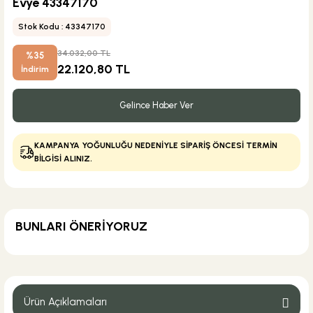
Evye 43347170
Stok Kodu : 43347170
34.032,00 TL
%35
22.120,80 TL
İndirim
Gelince Haber Ver
KAMPANYA YOĞUNLUĞU NEDENİYLE SİPARİŞ ÖNCESİ TERMİN
BİLGİSİ ALINIZ.
BUNLARI ÖNERİYORUZ
KARGO BEDAVA
Hansgrohe
Hansgrohe Focus 260 Kuğu Eviye Bataryası
Ürün Açıklamaları