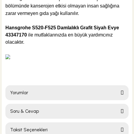
KARGO BEDAVA
bölümünde kanserojen etkisi olmayan insan sağlığına
Hansgrohe
zarar vermeyen gıda yağı kullanılır.
Hansgrohe Aquno Select Spralli Eviye Bataryası
Hansgrohe S520-F525 Damlalıklı Grafit Siyah Evye
43347170
ile
mutfaklarınızda en büyük yardımcınız
olacaktır.
%42
83.133,60 TL
48.217,49 TL
Sepete Ekle
KARGO BEDAVA
Hansgrohe
Yorumlar
Hansgrohe Metris Select M71 spiralli eviye bataryası
Soru & Cevap
Bu ürüne ilk yorumu siz yapın!
%42
46.984,80 TL
Taksit Seçenekleri
Yorum Yaz
Ürün hakkında henüz soru sorulmamış.