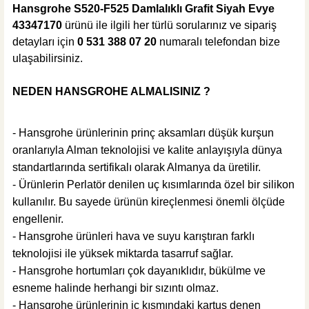
Hansgrohe Talis M54 Spralli Eviye Bataryası Satin Siyah
Hansgrohe S520-F525 Damlalıklı Grafit Siyah Evye
43347170
ürünü ile ilgili her türlü sorularınız ve sipariş
detayları için
0 531 388 07 20
numaralı telefondan bize
ulaşabilirsiniz.
%42
45.184,80 TL
NEDEN HANSGROHE ALMALISINIZ ?
26.207,18 TL
Sepete Ekle
- Hansgrohe ürünlerinin prinç aksamları düşük kurşun
oranlarıyla Alman teknolojisi ve kalite anlayışıyla dünya
Hansgrohe
standartlarında sertifikalı olarak Almanya da üretilir.
Hansgrohe Talis Select M51 Spralli Eviye Bataryası
- Ürünlerin Perlatör denilen uç kısımlarında özel bir silikon
kullanılır. Bu sayede ürünün kireçlenmesi önemli ölçüde
engellenir.
- Hansgrohe ürünleri hava ve suyu karıştıran farklı
teknolojisi ile yüksek miktarda tasarruf sağlar.
%40
42.001,20 TL
25.200,72 TL
- Hansgrohe hortumları çok dayanıklıdır, bükülme ve
esneme halinde herhangi bir sızıntı olmaz.
Sepete Ekle
- Hansgrohe ürünlerinin iç kısmındaki kartuş denen