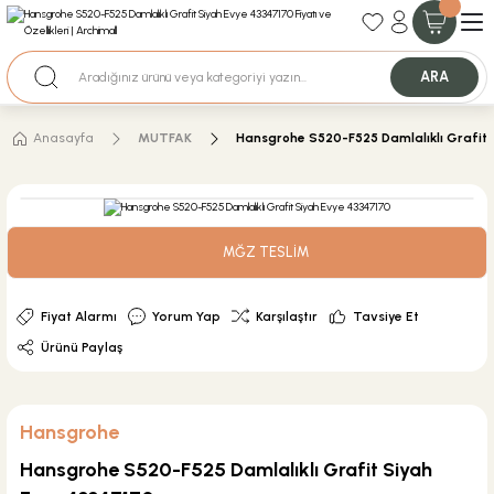
35+ Yıllık Tecrübe
Uzman Ekip Desteği
Nakit Ödemeli Özel Fiyatlar için Bizden Teklif Alabilirsiniz.
ARA
Anasayfa
MUTFAK
Hansgrohe S520-F525 Damlalıklı Grafit
MĞZ TESLİM
Fiyat Alarmı
Yorum Yap
Karşılaştır
Tavsiye Et
Ürünü Paylaş
Hansgrohe
Hansgrohe S520-F525 Damlalıklı Grafit Siyah