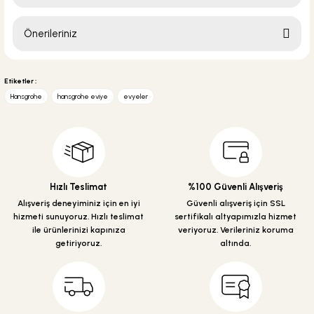
27.251,18 TL
Sepete Ekle
Önerileriniz
Soru Sor
Bu ürünün fiyat bilgisi, resim, ürün açıklamalarında ve diğer konularda
yetersiz gördüğünüz noktaları öneri formunu kullanarak tarafımıza
Etiketler :
iletebilirsiniz.
Hansgrohe
hansgrohe eviye
evyeler
Görüş ve önerileriniz için teşekkür ederiz.
Ürün resmi kalitesiz, bozuk veya görüntülenemiyor.
Ürün açıklamasında eksik bilgiler bulunuyor.
Ürün bilgilerinde hatalar bulunuyor.
Hızlı Teslimat
%100 Güvenli Alışveriş
Ürün fiyatı diğer sitelerden daha pahalı.
Alışveriş deneyiminiz için en iyi
Güvenli alışveriş için SSL
hizmeti sunuyoruz. Hızlı teslimat
sertifikalı altyapımızla hizmet
Bu ürüne benzer farklı alternatifler olmalı.
ile ürünlerinizi kapınıza
veriyoruz. Verileriniz koruma
getiriyoruz.
altında.
Gönder