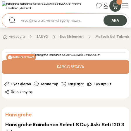
35+ Yıllık Tecrübe
Uzman Ekip Desteği
Nakit Ödemeli Özel Fiyatlar için Bizden Teklif Alabilirsiniz.
ARA
Anasayfa
BANYO
Duş Sistemleri
Mafsallı Üst Takımla
KARGO BEDAVA
KARGO BEDAVA
Fiyat Alarmı
Yorum Yap
Karşılaştır
Tavsiye Et
Ürünü Paylaş
Hansgrohe
Hansgrohe Raindance Select S Duş Askı Seti 120 3