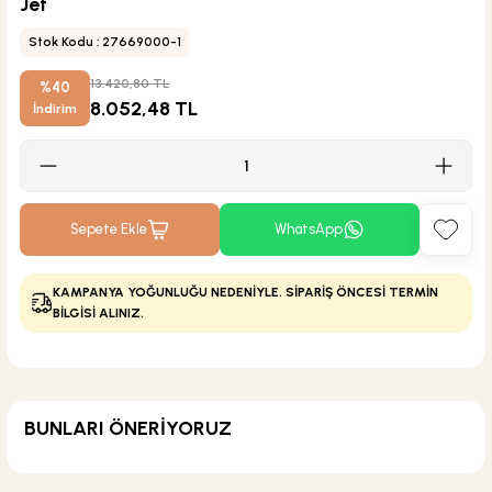
Jet
Stok Kodu : 27669000-1
13.420,80 TL
%40
8.052,48 TL
İndirim
Sepete Ekle
WhatsApp
KAMPANYA YOĞUNLUĞU NEDENİYLE. SİPARİŞ ÖNCESİ TERMİN
BİLGİSİ ALINIZ.
BUNLARI ÖNERİYORUZ
Hansgrohe