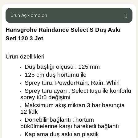
Hansgrohe Isıflex Duş Hortumu 160 cm
Ürün Açıklamaları
Hansgrohe Raindance Select S Duş Askı
Seti 120 3 Jet
%42
2.518,80 TL
1.460,90 TL
Ürün özellikleri
Sepete Ekle
Duş başlığı ölçüsü : 125 mm
125 cm duş hortumu ile
Sprey türü: PowderRain, Rain, Whirl
Sprey türü ayarı : Select tuşu ile konforlu
sprey türü değişimi
Maksimum akış miktarı 3 bar basınçta
12 l/dk
Dönebilir bağlantı : hortum
bükülmelerine karşı hareketli bağlantı
Kaplama duş askıları plastik