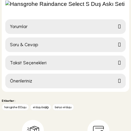
Yorumlar
Soru & Cevap
Bu ürüne ilk yorumu siz yapın!
Taksit Seçenekleri
Yorum Yaz
Ürün hakkında henüz soru sorulmamış.
Önerileriniz
Soru Sor
Bu ürünün fiyat bilgisi, resim, ürün açıklamalarında ve diğer konularda
yetersiz gördüğünüz noktaları öneri formunu kullanarak tarafımıza
Etiketler :
iletebilirsiniz.
hansgrohe El Duşu
el duşu başlığı
banyo el duşu
Görüş ve önerileriniz için teşekkür ederiz.
Ürün resmi kalitesiz, bozuk veya görüntülenemiyor.