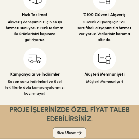
Ürün açıklamasında eksik bilgiler bulunuyor.
Ürün bilgilerinde hatalar bulunuyor.
Hızlı Teslimat
%100 Güvenli Alışveriş
Ürün fiyatı diğer sitelerden daha pahalı.
Alışveriş deneyiminiz için en iyi
Güvenli alışveriş için SSL
hizmeti sunuyoruz. Hızlı teslimat
sertifikalı altyapımızla hizmet
Bu ürüne benzer farklı alternatifler olmalı.
ile ürünlerinizi kapınıza
veriyoruz. Verileriniz koruma
getiriyoruz.
altında.
Gönder
Kampanyalar ve İndirimler
Müşteri Memnuniyeti
Sezon sonu indirimleri ve özel
Müşteri Memnuniyeti
teklfilerle dolu kampanyalarımızı
kaçırmayın!
PROJE İŞLERİNİZDE ÖZEL FİYAT TALEB
EDEBİLİRSİNİZ.
Bize Ulaşın