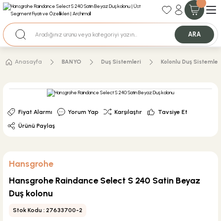
35+ Yıllık Tecrübe
Uzman Ekip Desteği
Nakit Ödemeli Özel Fiyatlar için Bizden Teklif Alabilirsiniz.
ARA
Anasayfa
BANYO
Duş Sistemleri
Kolonlu Duş Sistemler
Fiyat Alarmı
Yorum Yap
Karşılaştır
Tavsiye Et
Ürünü Paylaş
Hansgrohe
Hansgrohe Raindance Select S 240 Satin Beyaz
Duş kolonu
Stok Kodu : 27633700-2