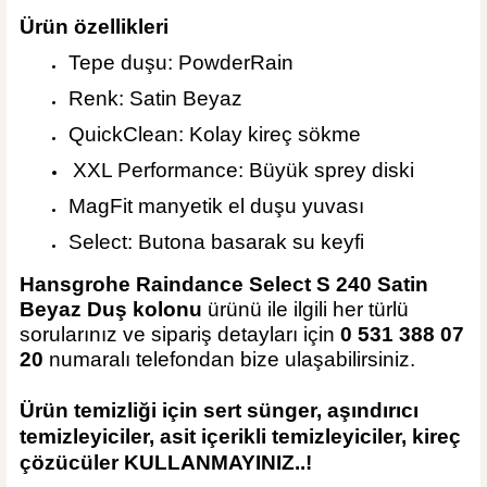
Ürün özellikleri
Tepe duşu: PowderRain
Renk: Satin Beyaz
QuickClean: Kolay kireç sökme
XXL Performance: Büyük sprey diski
MagFit manyetik el duşu yuvası
Select: Butona basarak su keyfi
Hansgrohe Raindance Select S 240 Satin
Beyaz Duş kolonu
ürünü ile ilgili her türlü
sorularınız ve sipariş detayları için
0 531 388 07
20
numaralı telefondan bize ulaşabilirsiniz.
Ürün temizliği için sert
sünger, aşındırıcı
temizleyiciler, asit içerikli temizleyiciler, kireç
çözücüler KULLANMAYINIZ..!