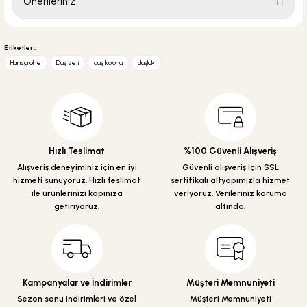
Önerileriniz
Soru Sor
Bu ürünün fiyat bilgisi, resim, ürün açıklamalarında ve diğer konularda
yetersiz gördüğünüz noktaları öneri formunu kullanarak tarafımıza
Etiketler :
iletebilirsiniz.
Hansgrohe
Duş seti
duş kolonu
duşluk
Görüş ve önerileriniz için teşekkür ederiz.
Ürün resmi kalitesiz, bozuk veya görüntülenemiyor.
Ürün açıklamasında eksik bilgiler bulunuyor.
Ürün bilgilerinde hatalar bulunuyor.
Hızlı Teslimat
%100 Güvenli Alışveriş
Ürün fiyatı diğer sitelerden daha pahalı.
Alışveriş deneyiminiz için en iyi
Güvenli alışveriş için SSL
hizmeti sunuyoruz. Hızlı teslimat
sertifikalı altyapımızla hizmet
Bu ürüne benzer farklı alternatifler olmalı.
ile ürünlerinizi kapınıza
veriyoruz. Verileriniz koruma
getiriyoruz.
altında.
Gönder
Kampanyalar ve İndirimler
Müşteri Memnuniyeti
Sezon sonu indirimleri ve özel
Müşteri Memnuniyeti