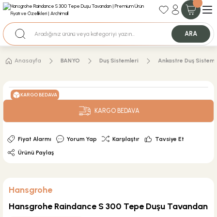
35+ Yıllık Tecrübe
Uzman Ekip Desteği
Nakit Ödemeli Özel Fiyatlar için Bizden Teklif Alabilirsiniz.
ARA
Anasayfa
BANYO
Duş Sistemleri
Ankastre Duş Sisteml
KARGO BEDAVA
KARGO BEDAVA
Fiyat Alarmı
Yorum Yap
Karşılaştır
Tavsiye Et
Ürünü Paylaş
Hansgrohe
Hansgrohe Raindance S 300 Tepe Duşu Tavandan