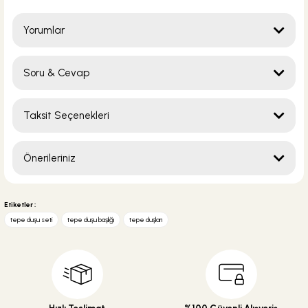
Yorumlar
Soru & Cevap
Bu ürüne ilk yorumu siz yapın!
Taksit Seçenekleri
Yorum Yaz
Ürün hakkında henüz soru sorulmamış.
Önerileriniz
Soru Sor
Bu ürünün fiyat bilgisi, resim, ürün açıklamalarında ve diğer konularda
yetersiz gördüğünüz noktaları öneri formunu kullanarak tarafımıza
Etiketler :
iletebilirsiniz.
tepe duşu seti
tepe duşu başlığı
tepe duşları
Görüş ve önerileriniz için teşekkür ederiz.
Ürün resmi kalitesiz, bozuk veya görüntülenemiyor.
Ürün açıklamasında eksik bilgiler bulunuyor.
Ürün bilgilerinde hatalar bulunuyor.