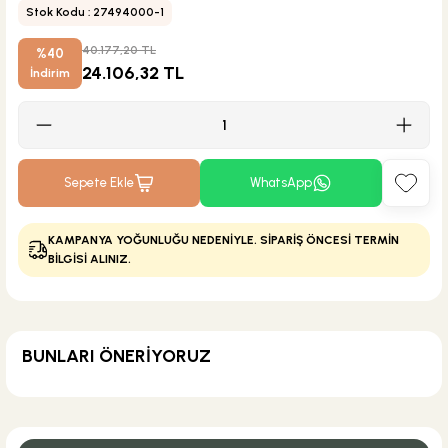
Stok Kodu : 27494000-1
40.177,20 TL
%40
24.106,32 TL
İndirim
Sepete Ekle
WhatsApp
KAMPANYA YOĞUNLUĞU NEDENİYLE. SİPARİŞ ÖNCESİ TERMİN
BİLGİSİ ALINIZ.
BUNLARI ÖNERİYORUZ
KARGO BEDAVA
Hansgrohe
Hansgrohe Duş Dirseği 38.9 cm