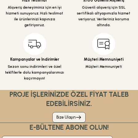
Hızlı Teslimat
%100 Güvenli Alışveriş
Ürün fiyatı diğer sitelerden daha pahalı.
Alışveriş deneyiminiz için en iyi
Güvenli alışveriş için SSL
hizmeti sunuyoruz. Hızlı teslimat
sertifikalı altyapımızla hizmet
Bu ürüne benzer farklı alternatifler olmalı.
ile ürünlerinizi kapınıza
veriyoruz. Verileriniz koruma
getiriyoruz.
altında.
Gönder
Kampanyalar ve İndirimler
Müşteri Memnuniyeti
Sezon sonu indirimleri ve özel
Müşteri Memnuniyeti
teklfilerle dolu kampanyalarımızı
kaçırmayın!
PROJE İŞLERİNİZDE ÖZEL FİYAT TALEB
EDEBİLİRSİNİZ.
Bize Ulaşın
E-BÜLTENE ABONE OLUN!