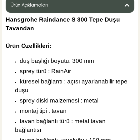
Ürün Açıklamaları
Hansgrohe Raindance S 300 Tepe Duşu
Tavandan
%40
8.270,40 TL
4.962,24 TL
Ürün Özellikleri:
Sepete Ekle
duş başlığı boyutu: 300 mm
sprey türü : RainAir
küresel bağlantı : açısı ayarlanabilir tepe
duşu
sprey diski malzemesi : metal
montaj tipi : tavan
tavan bağlantı türü : metal tavan
bağlantısı