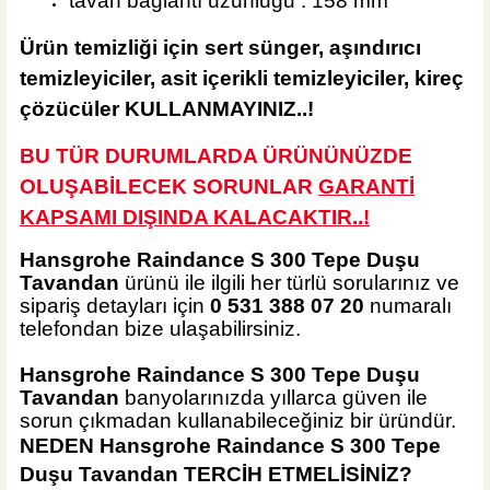
tavan bağlantı uzunluğu : 158 mm
Ürün temizliği için sert
sünger, aşındırıcı
temizleyiciler, asit içerikli temizleyiciler, kireç
çözücüler KULLANMAYINIZ..!
BU TÜR DURUMLARDA ÜRÜNÜNÜZDE
OLUŞABİLECEK SORUNLAR
GARANTİ
KAPSAMI DIŞINDA KALA
CAKTIR..!
Hansgrohe Raindance S 300 Tepe Duşu
Tavandan
ürünü ile ilgili her türlü sorularınız ve
sipariş detayları için
0 531 388 07 20
numaralı
telefondan bize ulaşabilirsiniz.
Hansgrohe Raindance S 300 Tepe Duşu
Tavandan
banyolarınızda yıllarca güven ile
sorun çıkmadan kullanabileceğiniz bir üründür.
NEDEN
Hansgrohe Raindance S 300 Tepe
Duşu Tavandan
TERCİH ETMELİSİNİZ?