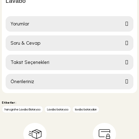
Yorumlar
Soru & Cevap
Bu ürüne ilk yorumu siz yapın!
Taksit Seçenekleri
Yorum Yaz
Ürün hakkında henüz soru sorulmamış.
Önerileriniz
Soru Sor
Bu ürünün fiyat bilgisi, resim, ürün açıklamalarında ve diğer konularda
yetersiz gördüğünüz noktaları öneri formunu kullanarak tarafımıza
Etiketler :
iletebilirsiniz.
hansgrohe Lavabo Bataryası
Lavabo bataryası
lavabo bataryaları
Görüş ve önerileriniz için teşekkür ederiz.
Ürün resmi kalitesiz, bozuk veya görüntülenemiyor.
Ürün açıklamasında eksik bilgiler bulunuyor.