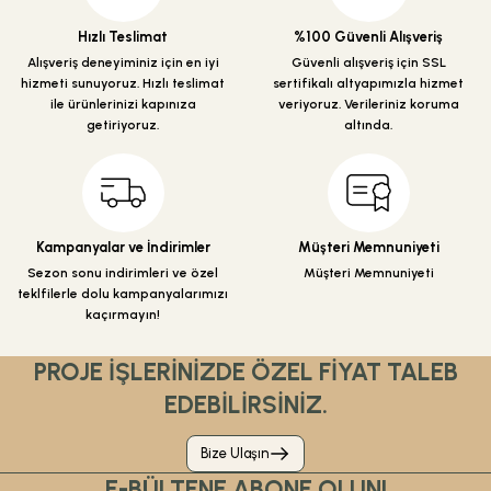
Ürün bilgilerinde hatalar bulunuyor.
Hızlı Teslimat
%100 Güvenli Alışveriş
Ürün fiyatı diğer sitelerden daha pahalı.
Alışveriş deneyiminiz için en iyi
Güvenli alışveriş için SSL
hizmeti sunuyoruz. Hızlı teslimat
sertifikalı altyapımızla hizmet
Bu ürüne benzer farklı alternatifler olmalı.
ile ürünlerinizi kapınıza
veriyoruz. Verileriniz koruma
getiriyoruz.
altında.
Gönder
Kampanyalar ve İndirimler
Müşteri Memnuniyeti
Sezon sonu indirimleri ve özel
Müşteri Memnuniyeti
teklfilerle dolu kampanyalarımızı
kaçırmayın!
PROJE İŞLERİNİZDE ÖZEL FİYAT TALEB
EDEBİLİRSİNİZ.
Bize Ulaşın
E-BÜLTENE ABONE OLUN!