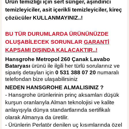
Ürün temizliği için sert
sünger, aşındırıcı
temizleyiciler, asit içerikli temizleyiciler, kireç
çözücüler KULLANMAYINIZ..!
BU TÜR DURUMLARDA ÜRÜNÜNÜZDE
OLUŞABİLECEK SORUNLAR
GARANTİ
KAPSAMI DIŞINDA KALA
CAKTIR..!
Hansgrohe Metropol 260 Çanak Lavabo
Bataryası
ürünü ile ilgili her türlü sorularınız ve
sipariş detayları için
0 531 388 07 20
numaralı
telefondan bize ulaşabilirsiniz
NEDEN HANSGROHE ALMALISINIZ ?
- Hansgrohe ürünlerinin prinç aksamları düşük
kurşun oranlarıyla Alman teknolojisi ve kalite
anlayışıyla dünya standartlarında sertifikalı
olarak Almanya da üretilir.
- Ürünlerin Perlatör denilen uç kısımlarında özel