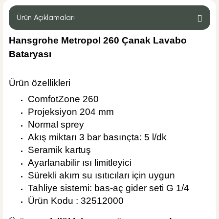
Ürün Açıklamaları
Hansgrohe Metropol 260 Çanak Lavabo
Bataryası
%47
34.953,60 TL
18.525,41 TL
Ürün özellikleri
Sepete Ekle
KARGO BEDAVA
ComfotZone 260
Projeksiyon 204 mm
Hansgrohe
Normal sprey
Hansgrohe Metropol 110 Lavabo Bataryası
Akış miktarı 3 bar basınçta: 5 l/dk
Seramik kartuş
Ayarlanabilir ısı limitleyici
Sürekli akım su ısıtıcıları için uygun
%47
28.762,80 TL
Tahliye sistemi: bas-aç gider seti G 1/4
15.244,28 TL
Ürün Kodu : 32512000
Sepete Ekle