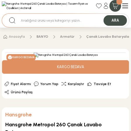
35+ Yıllık Tecrübe
Uzman Ekip Desteği
Nakit Ödemeli Özel Fiyatlar için Bizden Teklif Alabilirsiniz.
ARA
Anasayfa
BANYO
Armatür
Çanak Lavabo Bataryalar
KARGO BEDAVA
KARGO BEDAVA
Fiyat Alarmı
Yorum Yap
Karşılaştır
Tavsiye Et
Ürünü Paylaş
Hansgrohe
Hansgrohe Metropol 260 Çanak Lavabo