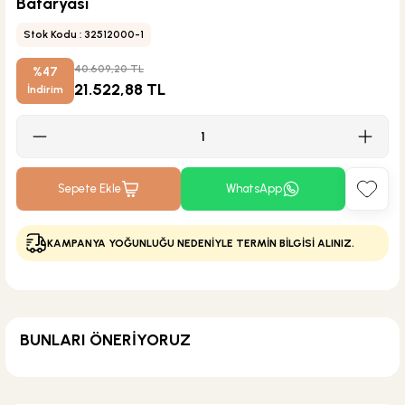
Bataryası
Stok Kodu : 32512000-1
40.609,20 TL
%47
21.522,88 TL
İndirim
Sepete Ekle
WhatsApp
KAMPANYA YOĞUNLUĞU NEDENİYLE TERMİN BİLGİSİ ALINIZ.
BUNLARI ÖNERİYORUZ
KARGO BEDAVA
Hansgrohe
Hansgrohe Metropol Aplike Banyo Bataryası