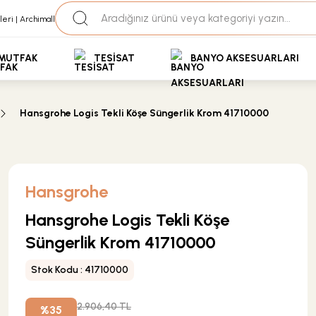
35+ Yıllık Tecrübe
Uzman Ekip Desteği
kit Ödemeli Özel Fiyatlar için Bizden Teklif Alabilirs
MUTFAK
TESİSAT
BANYO AKSESUARLARI
Hansgrohe Logis Tekli Köşe Süngerlik Krom 41710000
Hansgrohe
Hansgrohe Logis Tekli Köşe
Süngerlik Krom 41710000
Stok Kodu : 41710000
2.906,40 TL
%35