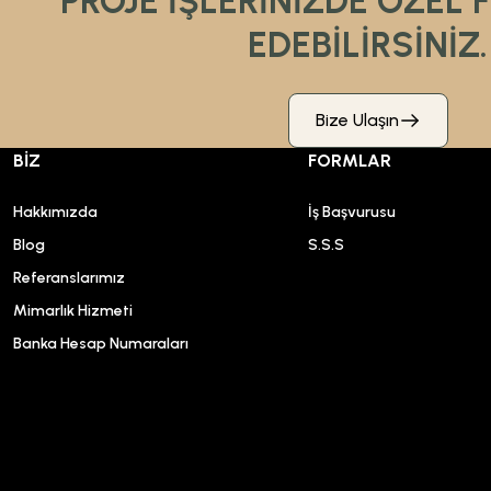
PROJE İŞLERİNİZDE ÖZEL 
EDEBİLİRSİNİZ.
Bize Ulaşın
BİZ
FORMLAR
Hakkımızda
İş Başvurusu
Blog
S.S.S
Referanslarımız
Mimarlık Hizmeti
Banka Hesap Numaraları