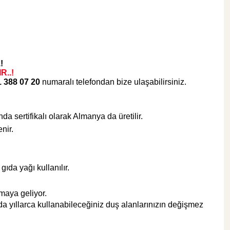
608,65 TL
Sepete Ekle
!
..!
Hansgrohe
1 388 07 20
numaralı telefondan bize ulaşabilirsiniz.
Hansgrohe AddStoris Krom İkili Askılık
a sertifikalı olarak Almanya da üretilir.
nir.
da yağı kullanılır.
%47
2.416,80 TL
1.280,90 TL
tmaya geliyor.
da yıllarca kullanabileceğiniz duş alanlarınızın değişmez
Sepete Ekle