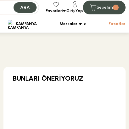
ARA
Sepetim
Favorilerim
Giriş Yap
iniz.
KAMPANYA
Markalarımız
Fırsatlar
BUNLARI ÖNERİYORUZ
KARGO BEDAVA
Hansgrohe
Hansgrohe IBox Universal İç set