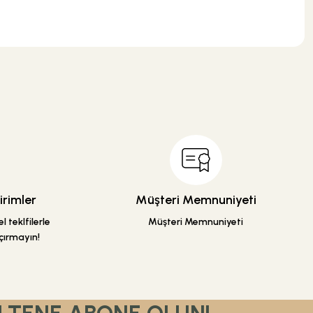
Hansgrohe
.
Hansgrohe AddStoris Krom Halka Havluluk
%47
3.937,20 TL
2.086,72 TL
rimler
Müşteri Memnuniyeti
 teklfilerle
Müşteri Memnuniyeti
Sepete Ekle
çırmayın!
Hansgrohe
Hansgrohe AddStoris Krom Tuvalet Fırçalığı