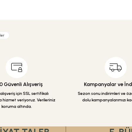
etersiz gördüğünüz noktaları öneri formunu kullanarak tarafımıza iletebilirsiniz
Ürün hakkında henüz soru sorulmamış.
Bu ürüne ilk yorumu siz yapın!
ler
Yorum Yaz
Soru Sor
 Güvenli Alışveriş
Kampanyalar ve İndi
lışveriş için SSL sertifikalı
Sezon sonu indirimleri ve özel
 hizmet veriyoruz. Verileriniz
dolu kampanyalarımızı ka
koruma altında.
Gönder