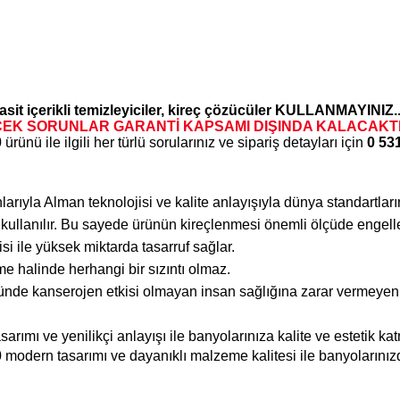
, asit içerikli temizleyiciler, kireç çözücüler KULLANMAYINIZ..
K SORUNLAR GARANTİ KAPSAMI DIŞINDA KALACAKTIR
0
ürünü ile ilgili her türlü sorularınız ve sipariş detayları için
0 53
ıyla Alman teknolojisi ve kalite anlayışıyla dünya standartlarınd
on kullanılır. Bu sayede ürünün kireçlenmesi önemli ölçüde engelle
si ile yüksek miktarda tasarruf sağlar.
e halinde herhangi bir sızıntı olmaz.
nde kanserojen etkisi olmayan insan sağlığına zarar vermeyen gı
arımı ve yenilikçi anlayışı ile banyolarınıza kalite ve estetik ka
0
modern tasarımı ve dayanıklı malzeme kalitesi ile banyolarınız