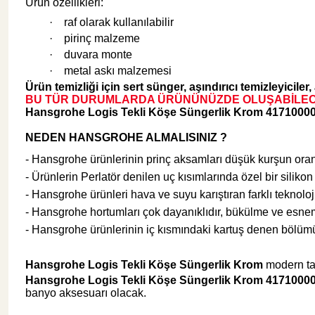
Ürün özellikleri:
·
raf olarak kullanılabilir
·
pirinç malzeme
Şok Duşlar
Tezgah
·
duvara monte
·
metal askı malzemesi
Ürün temizliği için sert sünger, aşındırıcı temizleyiciler
Spa Sauna Sistemler
BU TÜR DURUMLARDA ÜRÜNÜNÜZDE OLUŞABİLECE
Hansgrohe Logis Tekli Köşe Süngerlik Krom 4171000
Akıllı Klozet
NEDEN HANSGROHE ALMALISINIZ ?
- Hansgrohe ürünlerinin prinç aksamları düşük kurşun oranlar
- Ürünlerin Perlatör denilen uç kısımlarında özel bir silik
Duş Kabinleri
- Hansgrohe ürünleri hava ve suyu karıştıran farklı teknoloji
- Hansgrohe hortumları çok dayanıklıdır, bükülme ve esnem
Duş Kanalları ve Sifonlar
- Hansgrohe ürünlerinin iç kısmındaki kartuş denen bölümü
H
ansgrohe Logis Tekli Köşe Süngerlik Krom
modern tas
Hansgrohe Logis Tekli Köşe Süngerlik Krom 4171000
banyo aksesuarı olacak.