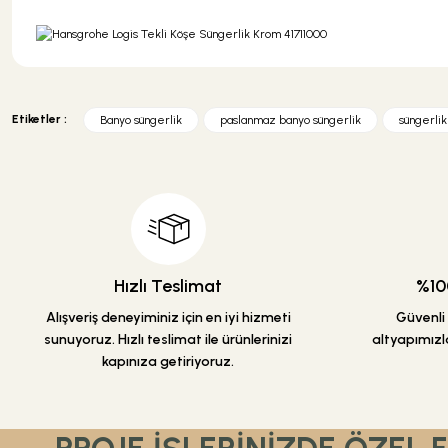
Bu ürünün fiyat bilgisi, resim, ürün açıklamalarında ve diğer konularda y
Görüş ve önerileriniz için teşekkür ederiz.
Etiketler :
Banyo süngerlik
paslanmaz banyo süngerlik
süngerlik
Ürün resmi kalitesiz, bozuk veya görüntülenemiyor.
Ürün açıklamasında eksik bilgiler bulunuyor.
Ürün bilgilerinde hatalar bulunuyor.
Ürün fiyatı diğer sitelerden daha pahalı.
Bu ürüne benzer farklı alternatifler olmalı.
Hızlı Teslimat
%100
Alışveriş deneyiminiz için en iyi hizmeti
Güvenli a
sunuyoruz. Hızlı teslimat ile ürünlerinizi
altyapımızla
kapınıza getiriyoruz.