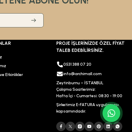
LTENE ABONE OLUN!
%47
5.572,80 TL
NLAR
PROJE İŞLERİNİZDE ÖZEL FİYAT
2.953,58 TL
TALEB EDEBİLİRSİNİZ.
ız
0531 388 07 20
Sepete Ekle
mız
KARGO BEDAVA
info@archimall.com
e Etkinlikler
Zeytinburnu – İSTANBUL
Hansgrohe
Çalışma Saatlerimiz:
Hansgrohe AddStoris Tutunma Barı Havluluk
Hafta İçi - Cumartesi: 08:30 - 19:00
Şirketimiz E-FATURA uygulaması
kapsamındadır.