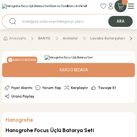
35+ Yıllık Tecrübe
Uzman Ekip Desteği
Nakit Ödemeli Özel Fiyatlar için Bizden Teklif Alabilirsiniz.
ARA
Anasayfa
BANYO
Armatür
Lavabo Bataryaları
KARGO BEDAVA
KARGO BEDAVA
Fiyat Alarmı
Yorum Yap
Karşılaştır
Tavsiye Et
Ürünü Paylaş
Hansgrohe
Hansgrohe Focus Üçlü Batarya Seti