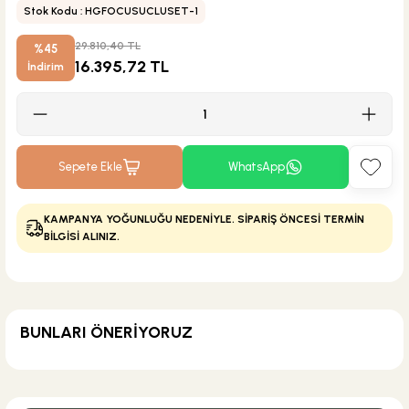
Stok Kodu : HGFOCUSUCLUSET-1
29.810,40 TL
%45
16.395,72 TL
İndirim
Sepete Ekle
WhatsApp
KAMPANYA YOĞUNLUĞU NEDENİYLE. SİPARİŞ ÖNCESİ TERMİN
BİLGİSİ ALINIZ.
BUNLARI ÖNERİYORUZ
MĞZ TESLİM
ÜRÜN TÜKENDİ
İsvea Banyo
İsvea Fluido Tezgah Üstü 47 cm Lavabo Beyaz