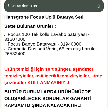
Ürün Açıklamaları
Hansgrohe Focus Üçlü Batarya Seti
%35
6.550,00 TL
Sette Bulunan Ürünler :
4.257,50 TL
Focus 100 Tek kollu Lavabo bataryası -
31607000
ÜRÜN TÜKENDİ
Focus Banyo Bataryası - 31940000
MĞZ TESLİM
ÜRÜN TÜKENDİ
Crometta Duş seti Vario, 65 cm duş barı ile -
İsvea Banyo
26532400
İsvea Fluido Tezgah Üstü 47 cm Lavabo Mat Beyaz
Ürün temizliği için sert sünger, aşındırıcı
temizleyiciler, asit içerikli temizleyiciler, kireç
çözücüler KULLANMAYINIZ..!
%40
11.380,00 TL
6.828,00 TL
BU TÜR DURUMLARDA ÜRÜNÜNÜZDE
OLUŞABİLECEK SORUNLAR GARANTİ
ÜRÜN TÜKENDİ
KAPSAMI DIŞINDA KALACAKTIR..!
MĞZ TESLİM