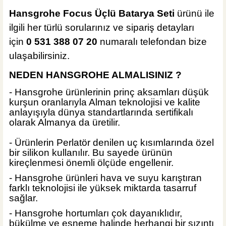
ÜRÜN TÜKENDİ
İsvea Banyo
Hansgrohe Focus Üçlü Batarya Seti
ürünü ile
İsvea Fluido Tezgah Üstü 47 cm Lavabo Fildişi
ilgili her türlü sorularınız ve sipariş detayları
için
0 531 388 07 20
numaralı telefondan bize
ulaşabilirsiniz.
NEDEN HANSGROHE ALMALISINIZ ?
%40
15.444,00 TL
9.266,40 TL
- Hansgrohe ürünlerinin prinç aksamları düşük
kurşun oranlarıyla Alman teknolojisi ve kalite
anlayışıyla dünya standartlarında sertifikalı
ÜRÜN TÜKENDİ
olarak Almanya da üretilir.
MĞZ TESLİM
ÜRÜN TÜKENDİ
İsvea Banyo
- Ürünlerin Perlatör denilen uç kısımlarında özel
İsvea Fluido Tezgah Üstü 47 cm Lavabo Siyah
bir silikon kullanılır. Bu sayede ürünün
kireçlenmesi önemli ölçüde engellenir.
- Hansgrohe ürünleri hava ve suyu karıştıran
farklı teknolojisi ile yüksek miktarda tasarruf
sağlar.
%40
15.444,00 TL
- Hansgrohe hortumları çok dayanıklıdır,
9.266,40 TL
bükülme ve esneme halinde herhangi bir sızıntı