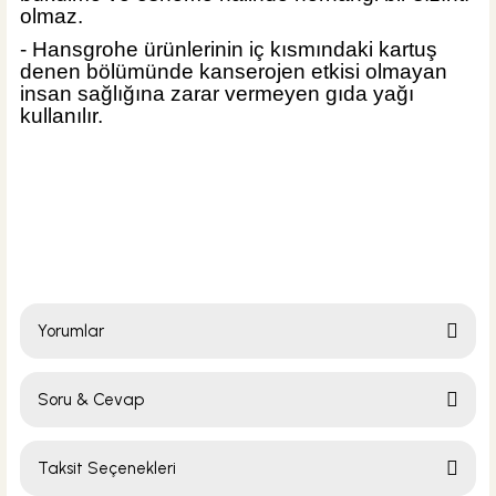
olmaz.
ÜRÜN TÜKENDİ
- Hansgrohe ürünlerinin iç kısmındaki kartuş
denen bölümünde kanserojen etkisi olmayan
insan sağlığına zarar vermeyen gıda yağı
kullanılır.
Yorumlar
Soru & Cevap
Bu ürüne ilk yorumu siz yapın!
Taksit Seçenekleri
Yorum Yaz
Ürün hakkında henüz soru sorulmamış.