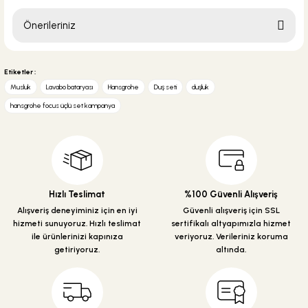
Önerileriniz
Soru Sor
Bu ürünün fiyat bilgisi, resim, ürün açıklamalarında ve diğer konularda
yetersiz gördüğünüz noktaları öneri formunu kullanarak tarafımıza
Etiketler :
iletebilirsiniz.
Musluk
Lavabo bataryası
Hansgrohe
Duş seti
duşluk
Görüş ve önerileriniz için teşekkür ederiz.
hansgrohe focus üçlü set kampanya
Ürün resmi kalitesiz, bozuk veya görüntülenemiyor.
Ürün açıklamasında eksik bilgiler bulunuyor.
Ürün bilgilerinde hatalar bulunuyor.
Ürün fiyatı diğer sitelerden daha pahalı.
Hızlı Teslimat
%100 Güvenli Alışveriş
Bu ürüne benzer farklı alternatifler olmalı.
Alışveriş deneyiminiz için en iyi
Güvenli alışveriş için SSL
hizmeti sunuyoruz. Hızlı teslimat
sertifikalı altyapımızla hizmet
ile ürünlerinizi kapınıza
veriyoruz. Verileriniz koruma
getiriyoruz.
altında.
Gönder