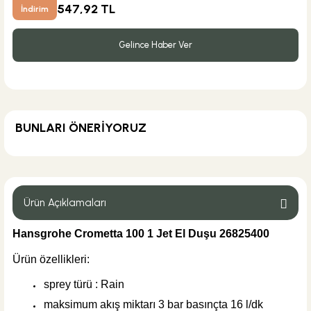
547,92 TL
İndirim
Gelince Haber Ver
BUNLARI ÖNERİYORUZ
Hansgrohe
Hansgrohe Isıflex Duş Hortumu 160 cm
Ürün Açıklamaları
Hansgrohe Crometta 100 1 Jet El Duşu 26825400
%42
2.518,80 TL
Ürün özellikleri:
1.460,90 TL
sprey türü : Rain
Sepete Ekle
maksimum akış miktarı 3 bar basınçta 16 l/dk