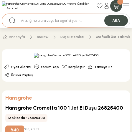
35+ Yıllık Tecrübe
Uzman Ekip Desteği
Nakit Ödemeli Özel Fiyatlar için Bizden Teklif Alabilirsiniz.
ARA
Anasayfa
BANYO
Duş Sistemleri
Mafsallı Üst Takımla
Fiyat Alarmı
Yorum Yap
Karşılaştır
Tavsiye Et
Ürünü Paylaş
Hansgrohe
Hansgrohe Crometta 100 1 Jet El Duşu 26825400
Stok Kodu : 26825400
913,20 TL
%40