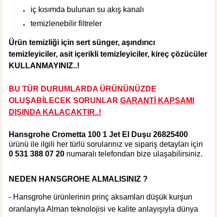
KARGO BEDAVA
iç kısımda bulunan su akış kanalı
Hansgrohe
temizlenebilir filtreler
Hansgrohe Porter S Duş Askısı
Ürün temizliği için sert
sünger, aşındırıcı
temizleyiciler, asit içerikli temizleyiciler, kireç çözücüler
KULLANMAYINIZ..!
%35
2.520,00 TL
BU TÜR DURUMLARDA ÜRÜNÜNÜZDE
1.638,00 TL
OLUŞABİLECEK SORUNLAR
GARANTİ KAPSAMI
DIŞINDA KALA
CAKTIR..!
Sepete Ekle
Hansgrohe Crometta 100 1 Jet El Duşu 26825400
ürünü ile ilgili her türlü sorularınız ve sipariş detayları için
0 531 388 07 20
numaralı telefondan bize ulaşabilirsiniz.
NEDEN HANSGROHE ALMALISINIZ ?
- Hansgrohe ürünlerinin prinç aksamları düşük kurşun
oranlarıyla Alman teknolojisi ve kalite anlayışıyla dünya