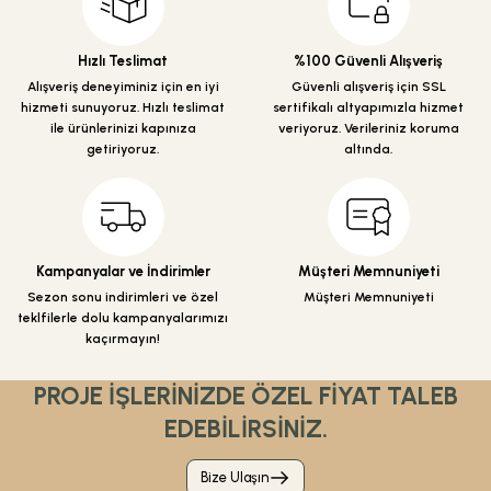
Ürün açıklamasında eksik bilgiler bulunuyor.
Ürün bilgilerinde hatalar bulunuyor.
Hızlı Teslimat
%100 Güvenli Alışveriş
Ürün fiyatı diğer sitelerden daha pahalı.
Alışveriş deneyiminiz için en iyi
Güvenli alışveriş için SSL
hizmeti sunuyoruz. Hızlı teslimat
sertifikalı altyapımızla hizmet
Bu ürüne benzer farklı alternatifler olmalı.
ile ürünlerinizi kapınıza
veriyoruz. Verileriniz koruma
getiriyoruz.
altında.
Gönder
Kampanyalar ve İndirimler
Müşteri Memnuniyeti
Sezon sonu indirimleri ve özel
Müşteri Memnuniyeti
teklfilerle dolu kampanyalarımızı
kaçırmayın!
PROJE İŞLERİNİZDE ÖZEL FİYAT TALEB
EDEBİLİRSİNİZ.
Bize Ulaşın