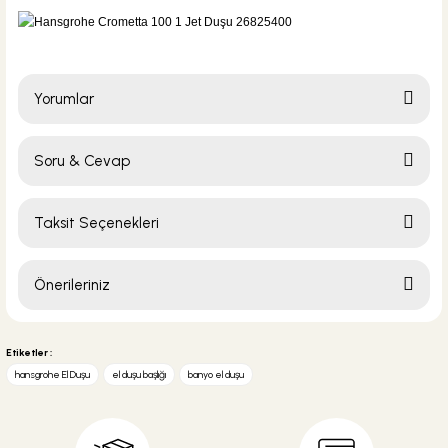
Yorumlar
Soru & Cevap
Bu ürüne ilk yorumu siz yapın!
Taksit Seçenekleri
Yorum Yaz
Ürün hakkında henüz soru sorulmamış.
Önerileriniz
Soru Sor
Bu ürünün fiyat bilgisi, resim, ürün açıklamalarında ve diğer konularda
yetersiz gördüğünüz noktaları öneri formunu kullanarak tarafımıza
Etiketler :
iletebilirsiniz.
hansgrohe El Duşu
el duşu başlığı
banyo el duşu
Görüş ve önerileriniz için teşekkür ederiz.
Ürün resmi kalitesiz, bozuk veya görüntülenemiyor.