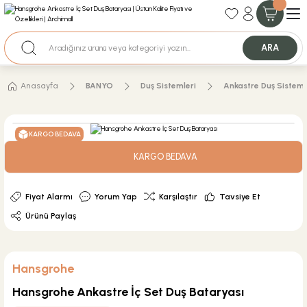
35+ Yıllık Tecrübe
Uzman Ekip Desteği
Nakit Ödemeli Özel Fiyatlar için Bizden Teklif Alabilirsiniz.
ARA
Anasayfa
BANYO
Duş Sistemleri
Ankastre Duş Sisteml
KARGO BEDAVA
KARGO BEDAVA
Fiyat Alarmı
Yorum Yap
Karşılaştır
Tavsiye Et
Ürünü Paylaş
Hansgrohe
Hansgrohe Ankastre İç Set Duş Bataryası