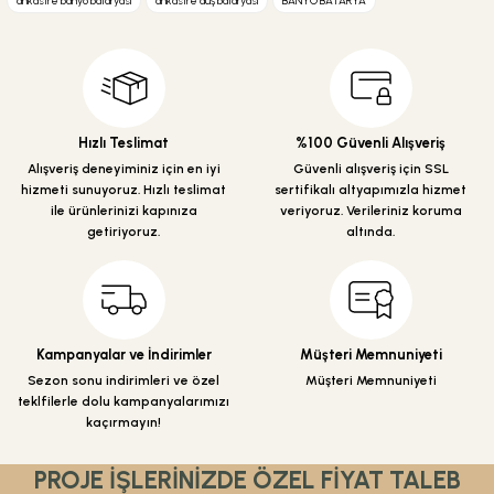
ankastre banyo bataryası
ankastre duş bataryası
BANYO BATARYA
Görüş ve önerileriniz için teşekkür ederiz.
Ürün resmi kalitesiz, bozuk veya görüntülenemiyor.
Ürün açıklamasında eksik bilgiler bulunuyor.
Ürün bilgilerinde hatalar bulunuyor.
Hızlı Teslimat
%100 Güvenli Alışveriş
Ürün fiyatı diğer sitelerden daha pahalı.
Alışveriş deneyiminiz için en iyi
Güvenli alışveriş için SSL
hizmeti sunuyoruz. Hızlı teslimat
sertifikalı altyapımızla hizmet
Bu ürüne benzer farklı alternatifler olmalı.
ile ürünlerinizi kapınıza
veriyoruz. Verileriniz koruma
getiriyoruz.
altında.
Gönder
Kampanyalar ve İndirimler
Müşteri Memnuniyeti
Sezon sonu indirimleri ve özel
Müşteri Memnuniyeti
teklfilerle dolu kampanyalarımızı
kaçırmayın!
PROJE İŞLERİNİZDE ÖZEL FİYAT TALEB