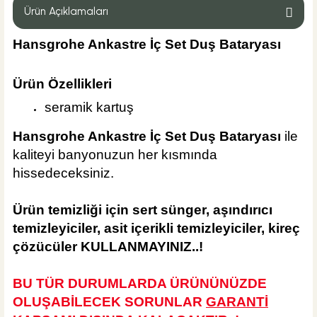
Ürün Açıklamaları
Hansgrohe Ankastre İç Set Duş Bataryası
%42
2.518,80 TL
1.460,90 TL
Ürün Özellikleri
seramik kartuş
Sepete Ekle
Hansgrohe Ankastre İç Set Duş Bataryası
ile
kaliteyi banyonuzun her kısmında
hissedeceksiniz.
Ürün temizliği için sert
sünger, aşındırıcı
temizleyiciler, asit içerikli temizleyiciler, kireç
çözücüler KULLANMAYINIZ..!
BU TÜR DURUMLARDA ÜRÜNÜNÜZDE
OLUŞABİLECEK SORUNLAR
GARANTİ