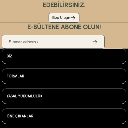
EDEBİLİRSİNİZ.
Bize Ulaşın
E-BÜLTENE ABONE OLUN!
BİZ
FORMLAR
YASAL YÜKÜMLÜLÜK
ÖNE ÇIKANLAR