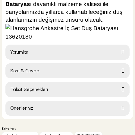
Bataryası
dayanıklı malzeme kalitesi ile
banyolarınızda yıllarca kullanabileceğiniz duş
alanlarınızın değişmez unsuru olacak.
Yorumlar
Soru & Cevap
Bu ürüne ilk yorumu siz yapın!
Taksit Seçenekleri
Yorum Yaz
Ürün hakkında henüz soru sorulmamış.
Önerileriniz
Soru Sor
Bu ürünün fiyat bilgisi, resim, ürün açıklamalarında ve diğer konularda
yetersiz gördüğünüz noktaları öneri formunu kullanarak tarafımıza
Etiketler :
iletebilirsiniz.