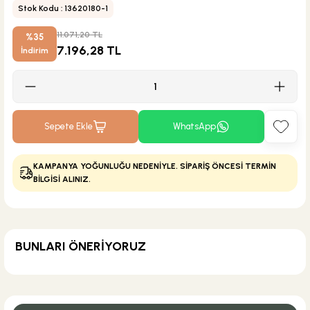
Stok Kodu : 13620180-1
11.071,20 TL
%35
7.196,28 TL
İndirim
Sepete Ekle
WhatsApp
KAMPANYA YOĞUNLUĞU NEDENİYLE. SİPARİŞ ÖNCESİ TERMİN
BİLGİSİ ALINIZ.
BUNLARI ÖNERİYORUZ
Hansgrohe
Hansgrohe Isıflex Duş Hortumu 160 cm