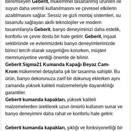
benimseyen
Geberit,
mükemmel tasarlanmış ürünleri ile
suyun daha verimli kullanılmasını ve çevresel etkilerin
azaltılmasını sağlar. Sessiz ve gizli montaj sistemleri, su
%40
6.673,20 TL
tasarrufu sağlayan akıllı teknolojiler ve modern
4.003,92 TL
tasarımlarıyla
Geberit
, banyo deneyiminizi daha estetik,
konforlu ve çevre dostu bir hale getirir.
Geberit,
inşaat
Sepete Ekle
sektöründe ve evlerimizdeki banyo deneyimlerimizde
birinci tercih olarak saygınlığını korurken, müşteri
memnuniyetine verdiği önemle de bilinir.
Geberit Sigma21 Kumanda Kapağı Beyaz Cam-
Krom
mükemmel detaylarla şık bir tasarıma sahiptir. Bu
ürün, banyo dekorunuza zarif bir dokunuş eklerken aynı
zamanda yüksek kaliteli malzemeleriyle dayanıklılığı
garantiler.
Geberit kumanda kapakları,
yüksek kaliteli
malzemelerden üretilerek uzun ömürlü kullanım sunar ve
banyo deneyimini daha rahat ve konforlu hale getirir.
Geberit kumanda kapakları,
şıklığı ve fonksiyonelliği bir