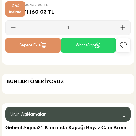
30.963,00 TL
%64
11.160,03 TL
İndirim
Sepete Ekle
WhatsApp
BUNLARI ÖNERİYORUZ
MĞZ TESLİM
Geberit
Geberit Sigma Kombifix 8 cm Gömme Rezervuar 110.792.00.1
Ürün Açıklamaları
Geberit Sigma21 Kumanda Kapağı Beyaz Cam-Krom