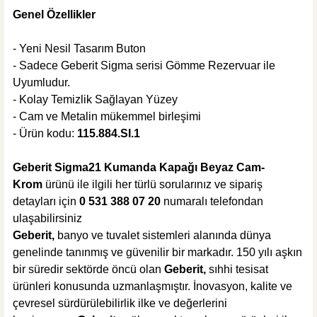
%51
21.732,00 TL
Genel Özellikler
10.680,02 TL
- Yeni Nesil Tasarım Buton
Sepete Ekle
MĞZ TESLİM
- Sadece Geberit Sigma serisi Gömme Rezervuar ile
Uyumludur.
Geberit
- Kolay Temizlik Sağlayan Yüzey
Geberit Sigma Kombifix 12 cm Gömme Rezervuar 110.340.00.5
- Cam ve Metalin mükemmel birleşimi
- Ürün kodu:
115.884.SI.1
Geberit Sigma21 Kumanda Kapağı Beyaz Cam-
%41
18.098,00 TL
Krom
ürünü ile ilgili her türlü sorularınız ve sipariş
10.680,01 TL
detayları için
0 531 388 07 20
numaralı
telefondan
ulaşabilirsiniz
Sepete Ekle
Geberit,
banyo ve tuvalet sistemleri alanında dünya
KARGO BEDAVA
genelinde tanınmış ve güvenilir bir markadır. 150 yılı aşkın
Hansgrohe
bir süredir sektörde öncü olan
Geberit,
sıhhi tesisat
Hansgrohe Metris E Ankastre Stop Valf + İç Set
ürünleri konusunda uzmanlaşmıştır. İnovasyon, kalite ve
çevresel sürdürülebilirlik ilke ve değerlerini