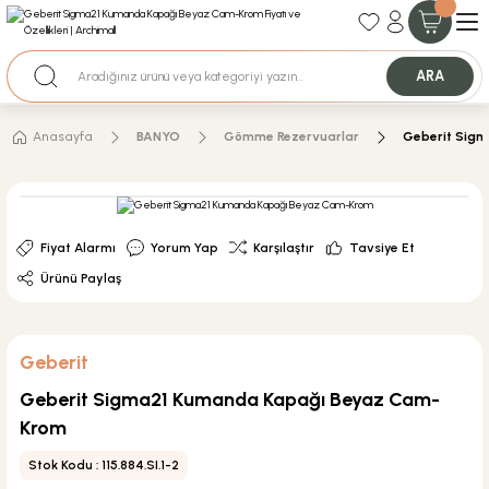
35+ Yıllık Tecrübe
Uzman Ekip Desteği
Nakit Ödemeli Özel Fiyatlar için Bizden Teklif Alabilirsiniz.
ARA
Anasayfa
BANYO
Gömme Rezervuarlar
Geberit Sig
Fiyat Alarmı
Yorum Yap
Karşılaştır
Tavsiye Et
Ürünü Paylaş
Geberit
Geberit Sigma21 Kumanda Kapağı Beyaz Cam-
Krom
Stok Kodu : 115.884.SI.1-2