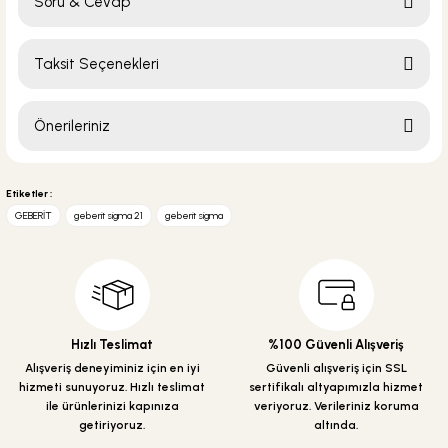
Soru & Cevap
Bu ürüne ilk yorumu siz yapın!
Taksit Seçenekleri
Yorum Yaz
Ürün hakkında henüz soru sorulmamış.
Önerileriniz
Soru Sor
Bu ürünün fiyat bilgisi, resim, ürün açıklamalarında ve diğer konularda
yetersiz gördüğünüz noktaları öneri formunu kullanarak tarafımıza
Etiketler :
iletebilirsiniz.
GEBERİT
geberit sigma 21
geberit sigma
Görüş ve önerileriniz için teşekkür ederiz.
Ürün resmi kalitesiz, bozuk veya görüntülenemiyor.
Ürün açıklamasında eksik bilgiler bulunuyor.
Ürün bilgilerinde hatalar bulunuyor.
Hızlı Teslimat
%100 Güvenli Alışveriş
Ürün fiyatı diğer sitelerden daha pahalı.
Alışveriş deneyiminiz için en iyi
Güvenli alışveriş için SSL
hizmeti sunuyoruz. Hızlı teslimat
sertifikalı altyapımızla hizmet
Bu ürüne benzer farklı alternatifler olmalı.
ile ürünlerinizi kapınıza
veriyoruz. Verileriniz koruma
getiriyoruz.
altında.