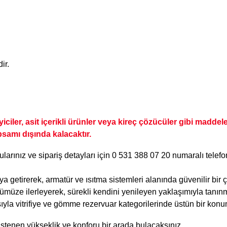
ir.
eyiciler, asit içerikli ürünler veya kireç çözücüler gibi madd
samı dışında kalacaktır.
rularınız ve sipariş detayları için
0 531 388 07 20
numaralı telef
raya getirerek, armatür ve ısıtma sistemleri alanında güvenilir bi
ümüze ilerleyerek, sürekli kendini yenileyen yaklaşımıyla tanınm
vitrifiye ve gömme rezervuar kategorilerinde üstün bir konum
istenen yükseklik ve konforu bir arada bulacaksınız.