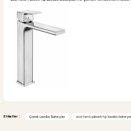
Bu ürünün fiyat bilgisi, resim, ürün açıklamalarında ve diğer konularda y
Görüş ve önerileriniz için teşekkür ederiz.
Etiketler :
Çanak Lavabo Bataryası
eca tiera yüksek tip lavabo bataryas
Ürün resmi kalitesiz, bozuk veya görüntülenemiyor.
Ürün açıklamasında eksik bilgiler bulunuyor.