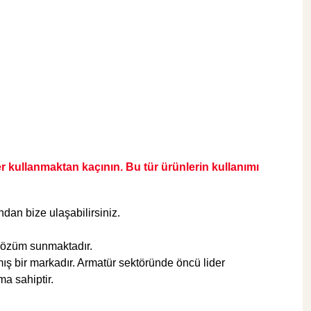
475,00 TL
Sepete Ekle
KARGO BEDAVA
Duxxa Banyo Aksesuarları
Duxxa Pop-Up Krom Sifon Otomatiği
eler kullanmaktan kaçının. Bu tür ürünlerin kullanımı
ondan bize
ulaşabilirsiniz.
495,00 TL
r çözüm sunmaktadır.
ış bir markadır. Armatür sektöründe öncü lider
a sahiptir.
Sepete Ekle