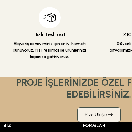
Ürün bilgilerinde hatalar bulunuyor.
Ürün fiyatı diğer sitelerden daha pahalı.
Bu ürüne benzer farklı alternatifler olmalı.
Hızlı Teslimat
%100
Alışveriş deneyiminiz için en iyi hizmeti
Güvenli a
sunuyoruz. Hızlı teslimat ile ürünlerinizi
altyapımızla
kapınıza getiriyoruz.
PROJE İŞLERİNİZDE ÖZEL 
EDEBİLİRSİNİZ.
Bize Ulaşın
BİZ
FORMLAR