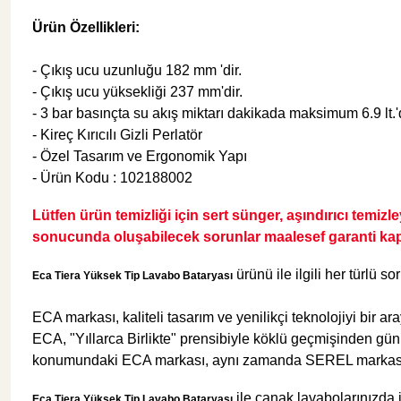
Ürün Özellikleri:
Şok Duşlar
Tezgah
- Çıkış ucu uzunluğu 182 mm 'dir.
- Çıkış ucu yüksekliği 237 mm'dir.
Spa Sauna Sistemler
- 3 bar basınçta su akış miktarı dakikada maksimum 6.9 lt.'d
- Kireç Kırıcılı Gizli Perlatör
- Özel Tasarım ve Ergonomik Yapı
Akıllı Klozet
- Ürün Kodu : 102188002
Lütfen ürün temizliği için sert sünger, aşındırıcı temizl
Duş Kabinleri
sonucunda oluşabilecek sorunlar maalesef garanti kap
ürünü ile ilgili her türlü so
Eca Tiera Yüksek Tip Lavabo Bataryası
Duş Kanalları ve Sifonlar
ECA markası, kaliteli tasarım ve yenilikçi teknolojiyi bir a
ECA, "Yıllarca Birlikte" prensibiyle köklü geçmişinden gün
konumundaki ECA markası, aynı zamanda SEREL markasıyla 
ile çanak lavabolarınızda 
Eca Tiera Yüksek Tip Lavabo Bataryası