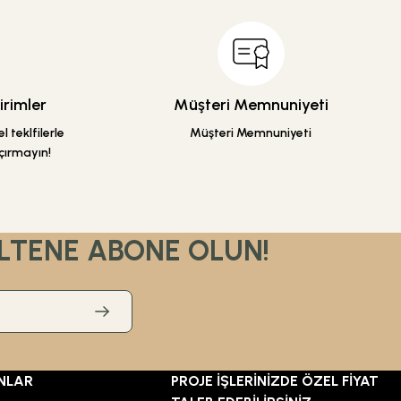
rimler
Müşteri Memnuniyeti
 teklfilerle
Müşteri Memnuniyeti
çırmayın!
LTENE ABONE OLUN!
NLAR
PROJE İŞLERİNİZDE ÖZEL FİYAT