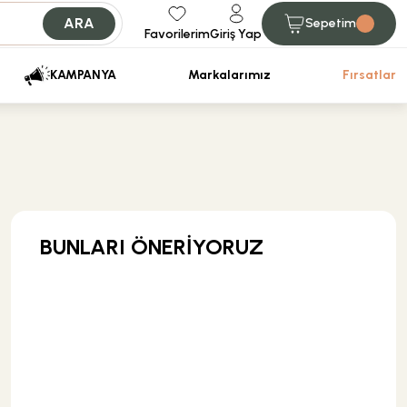
ARA
Sepetim
Favorilerim
Giriş Yap
iniz.
KAMPANYA
Markalarımız
Fırsatlar
BUNLARI ÖNERİYORUZ
KARGO BEDAVA
Hansgrohe
Hansgrohe Krom S Tipi Lavabo Sifonu