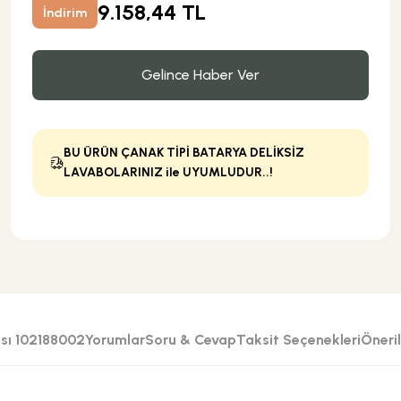
9.158,44 TL
İndirim
Gelince Haber Ver
BU ÜRÜN ÇANAK TİPİ BATARYA DELİKSİZ
LAVABOLARINIZ ile UYUMLUDUR..!
sı 102188002
Yorumlar
Soru & Cevap
Taksit Seçenekleri
Öneril