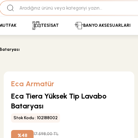
35+ Yıllık Tecrübe
Uzman Ekip Desteği
kit Ödemeli Özel Fiyatlar için Bizden Teklif Alabilirs
MUTFAK
TESİSAT
BANYO AKSESUARLARI
 Bataryası
Eca Armatür
Eca Tiera Yüksek Tip Lavabo
Bataryası
Stok Kodu : 102188002
17.598,00 TL
%48