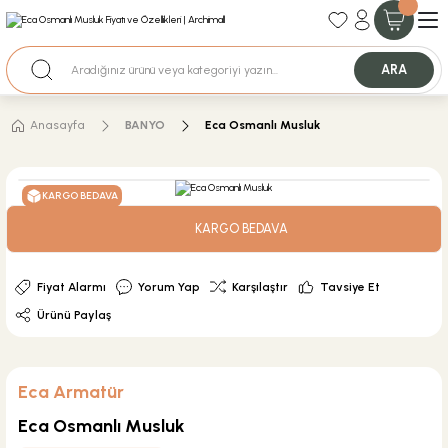
35+ Yıllık Tecrübe
Uzman Ekip Desteği
Nakit Ödemeli Özel Fiyatlar için Bizden Teklif Alabilirsiniz.
ARA
Anasayfa
BANYO
Eca Osmanlı Musluk
KARGO BEDAVA
KARGO BEDAVA
Fiyat Alarmı
Yorum Yap
Karşılaştır
Tavsiye Et
Ürünü Paylaş
Eca Armatür
Eca Osmanlı Musluk