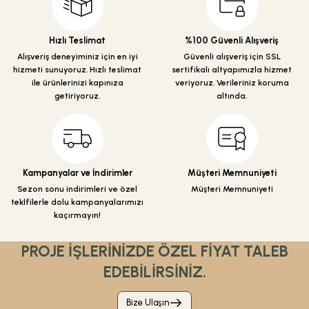
Ürün açıklamasında eksik bilgiler bulunuyor.
Ürün bilgilerinde hatalar bulunuyor.
Hızlı Teslimat
%100 Güvenli Alışveriş
Ürün fiyatı diğer sitelerden daha pahalı.
Alışveriş deneyiminiz için en iyi
Güvenli alışveriş için SSL
hizmeti sunuyoruz. Hızlı teslimat
sertifikalı altyapımızla hizmet
Bu ürüne benzer farklı alternatifler olmalı.
ile ürünlerinizi kapınıza
veriyoruz. Verileriniz koruma
getiriyoruz.
altında.
Gönder
Kampanyalar ve İndirimler
Müşteri Memnuniyeti
Sezon sonu indirimleri ve özel
Müşteri Memnuniyeti
teklfilerle dolu kampanyalarımızı
kaçırmayın!
PROJE İŞLERİNİZDE ÖZEL FİYAT TALEB
EDEBİLİRSİNİZ.
Bize Ulaşın