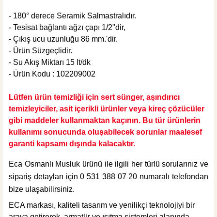
5.407,74 TL
- 180° derece Seramik Salmastralıdır.
ÜRÜN TÜKENDİ
- Tesisat bağlantı ağzı çapı 1/2"dir,
- Çıkış ucu uzunluğu 86 mm.'dir.
- Ürün Süzgeçlidir.
- Su Akış Miktarı 15 lt/dk
- Ürün Kodu : 102209002
Lütfen ürün temizliği için sert sünger, aşındırıcı
temizleyiciler, asit içerikli ürünler veya kireç çözücüler
gibi maddeler kullanmaktan kaçının. Bu tür ürünlerin
kullanımı sonucunda oluşabilecek sorunlar maalesef
garanti kapsamı dışında kalacaktır.
Eca Osmanlı Musluk ürünü ile ilgili her türlü sorularınız ve
sipariş detayları için 0 531 388 07 20 numaralı telefondan
bize ulaşabilirsiniz.
ECA markası, kaliteli tasarım ve yenilikçi teknolojiyi bir
araya getirerek, armatür ve ısıtma sistemleri alanında