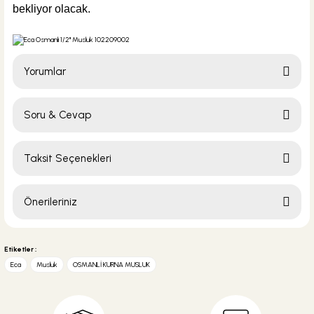
bekliyor olacak.
Yorumlar
Soru & Cevap
Bu ürüne ilk yorumu siz yapın!
Taksit Seçenekleri
Yorum Yaz
Ürün hakkında henüz soru sorulmamış.
Önerileriniz
Soru Sor
Bu ürünün fiyat bilgisi, resim, ürün açıklamalarında ve diğer konularda
yetersiz gördüğünüz noktaları öneri formunu kullanarak tarafımıza
Etiketler :
iletebilirsiniz.
Eca
Musluk
OSMANLİ KURNA MUSLUK
Görüş ve önerileriniz için teşekkür ederiz.
Ürün resmi kalitesiz, bozuk veya görüntülenemiyor.