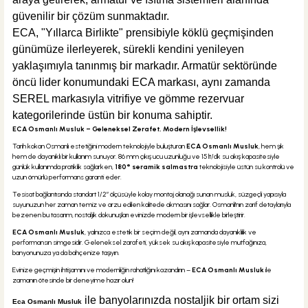
güvenilir bir çözüm sunmaktadır.
ECA, "Yıllarca Birlikte" prensibiyle köklü geçmişinden
günümüze ilerleyerek, sürekli kendini yenileyen
yaklaşımıyla tanınmış bir markadır. Armatür sektöründe
öncü lider konumundaki ECA markası, aynı zamanda
SEREL markasıyla vitrifiye ve gömme rezervuar
kategorilerinde üstün bir konuma sahiptir.
ECA Osmanlı Musluk – Geleneksel Zerafet, Modern İşlevsellik!
Tarih kokan Osmanlı estetiğini modern teknolojiyle buluşturan
ECA Osmanlı Musluk
, hem şık
hem de dayanıklı bir kullanım sunuyor. 86 mm çıkış ucu uzunluğu ve 15 lt/dk su akış kapasitesiyle
günlük kullanımda pratiklik sağlarken,
180° seramik salmastra
teknolojisiyle üstün su kontrolü ve
uzun ömürlü performans garanti eder.
Tesisat bağlantısında standart 1/2” ölçüsüyle kolay montaj olanağı sunan musluk, süzgeçli yapısıyla
suyunuzun her zaman temiz ve arzu edilen kalitede akmasını sağlar. Osmanlı'nın zarif detaylarıyla
bezenen bu tasarım, nostaljik dokunuşları evinizde modern bir işlevsellikle birleştirir.
ECA Osmanlı Musluk
, yalnızca estetik bir seçim değil, aynı zamanda dayanıklılık ve
performansın simgesidir. Geleneksel zarafeti, yüksek su akış kapasitesiyle mutfağınıza,
banyonunuza ya da bahçenize taşıyın.
Evinize geçmişin ihtişamını ve modernliğin rahatlığını kazandırın –
ECA Osmanlı Musluk
ile
zamanın ötesinde bir deneyime hazır olun!
ile banyolarınızda nostaljik bir ortam sizi
Eca Osmanlı Musluk