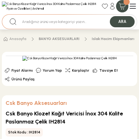
35+ Yıllık Tecrübe
Uzman Ekip Desteği
Nakit Ödemeli Özel Fiyatlar için Bizden Teklif Alabilirsiniz.
ARA
Anasayfa
BANYO AKSESUARLARI
Islak Hacim Ekipmanları
Fiyat Alarmı
Yorum Yap
Karşılaştır
Tavsiye Et
Ürünü Paylaş
Csk Banyo Aksesuarları
Csk Banyo Klozet Kağıt Vericisi İnox 304 Kalite
Paslanmaz Çelik IH2814
Stok Kodu : IH2814