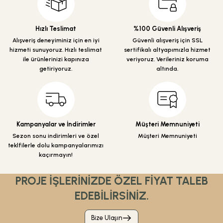
Ürün açıklamasında eksik bilgiler bulunuyor.
Ürün bilgilerinde hatalar bulunuyor.
Hızlı Teslimat
%100 Güvenli Alışveriş
Ürün fiyatı diğer sitelerden daha pahalı.
Alışveriş deneyiminiz için en iyi
Güvenli alışveriş için SSL
hizmeti sunuyoruz. Hızlı teslimat
sertifikalı altyapımızla hizmet
Bu ürüne benzer farklı alternatifler olmalı.
ile ürünlerinizi kapınıza
veriyoruz. Verileriniz koruma
getiriyoruz.
altında.
Gönder
Kampanyalar ve İndirimler
Müşteri Memnuniyeti
Sezon sonu indirimleri ve özel
Müşteri Memnuniyeti
teklfilerle dolu kampanyalarımızı
kaçırmayın!
PROJE İŞLERİNİZDE ÖZEL FİYAT TALEB
EDEBİLİRSİNİZ.
Bize Ulaşın