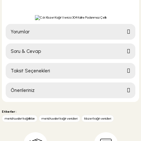
Yorumlar
Soru & Cevap
Bu ürüne ilk yorumu siz yapın!
Taksit Seçenekleri
Yorum Yaz
Ürün hakkında henüz soru sorulmamış.
Önerileriniz
Soru Sor
Bu ürünün fiyat bilgisi, resim, ürün açıklamalarında ve diğer konularda
yetersiz gördüğünüz noktaları öneri formunu kullanarak tarafımıza
Etiketler :
iletebilirsiniz.
metal tuvalet kağıtlıkları
metal tuvalet kağıt vericileri
klozet kağıt vericileri
Görüş ve önerileriniz için teşekkür ederiz.
Ürün resmi kalitesiz, bozuk veya görüntülenemiyor.