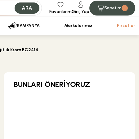
ARA
Sepetim
Favorilerim
Giriş Yap
iniz.
KAMPANYA
Markalarımız
Fırsatlar
ğıtlık Krom EG2414
BUNLARI ÖNERİYORUZ
ÜRÜN TÜKENDİ
Csk Banyo Aksesuarları
Csk Banyo Aksu Sabunluk Mat Siyah AKS12401