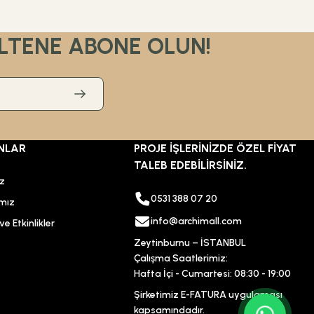
LTENE ABONE OLUN!
%30
480,00 TL
336,00 TL
NLAR
PROJE İŞLERİNİZDE ÖZEL FİYAT
ÜRÜN TÜKENDİ
TALEB EDEBİLİRSİNİZ.
ız
ÜRÜN TÜKENDİ
0531 388 07 20
mız
Csk Banyo Aksesuarları
info@archimall.com
e Etkinlikler
Csk Banyo Aksu Açık Kağıtlık Mat Siyah AKS12406
Zeytinburnu – İSTANBUL
Çalışma Saatlerimiz:
Hafta İçi - Cumartesi: 08:30 - 19:00
Şirketimiz E-FATURA uygulaması
kapsamındadır.