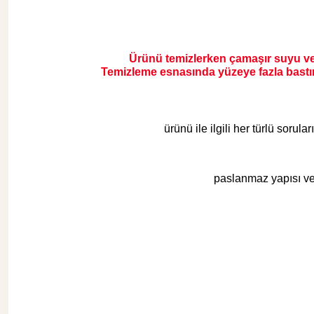
Şok Duşlar
Tezgah
Ürünü temizlerken çamaşır suyu vey
Temizleme esnasında yüzeye fazla bastırm
Spa Sauna Sistemler
ürünü ile ilgili her türlü sorula
Akıllı Klozet
paslanmaz yapısı ve 
Duş Kabinleri
Duş Kanalları ve Sifonlar