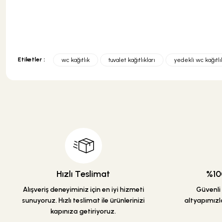
Etiketler :
wc kağıtlık
tuvalet kağıtlıkları
yedekli wc kağıtlı
Bu ürünün fiyat bilgisi, resim, ürün açıklamalarında ve diğer konularda y
Görüş ve önerileriniz için teşekkür ederiz.
Ürün resmi kalitesiz, bozuk veya görüntülenemiyor.
Ürün açıklamasında eksik bilgiler bulunuyor.
Ürün bilgilerinde hatalar bulunuyor.
Ürün fiyatı diğer sitelerden daha pahalı.
Bu ürüne benzer farklı alternatifler olmalı.
Hızlı Teslimat
%100
Alışveriş deneyiminiz için en iyi hizmeti
Güvenli a
sunuyoruz. Hızlı teslimat ile ürünlerinizi
altyapımızla
kapınıza getiriyoruz.