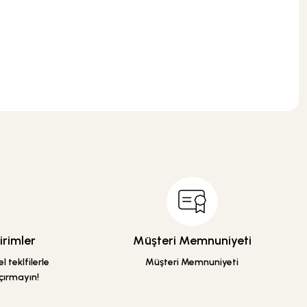
ÜRÜN TÜKENDİ
Csk Banyo Aksesuarları
Csk Banyo Aksu Halka Havluluk Mat Siyah AKS124
.
%30
498,00 TL
348,60 TL
ÜRÜN TÜKENDİ
rimler
Müşteri Memnuniyeti
ÜRÜN TÜKENDİ
 teklfilerle
Müşteri Memnuniyeti
Csk Banyo Aksesuarları
çırmayın!
Csk Banyo Aksu Kapaklı Kağıtlık Mat Siyah AKS124