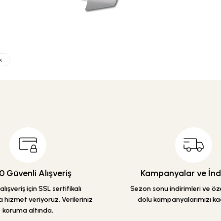
k
etersiz gördüğünüz noktaları öneri formunu kullanarak tarafımıza iletebilirsiniz
Ürün hakkında henüz soru sorulmamış.
Bu ürüne ilk yorumu siz yapın!
Yorum Yaz
Soru Sor
 Güvenli Alışveriş
Kampanyalar ve İndi
lışveriş için SSL sertifikalı
Sezon sonu indirimleri ve özel
 hizmet veriyoruz. Verileriniz
dolu kampanyalarımızı ka
koruma altında.