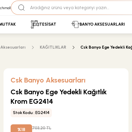
35+ Yıllık Tecrübe
Uzman Ekip Desteği
kit Ödemeli Özel Fiyatlar için Bizden Teklif Alabilirs
MUTFAK
TESİSAT
BANYO AKSESUARLARI
Aksesuarları
KAĞITLIKLAR
Csk Banyo Ege Yedekli Ka
Csk Banyo Aksesuarları
Csk Banyo Ege Yedekli Kağıtlık
Krom EG2414
Stok Kodu : EG2414
703,20 TL
%18