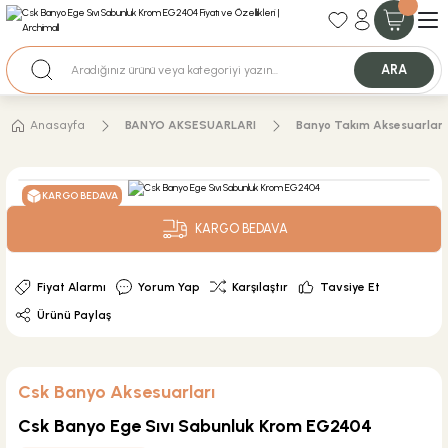
35+ Yıllık Tecrübe
Uzman Ekip Desteği
Nakit Ödemeli Özel Fiyatlar için Bizden Teklif Alabilirsiniz.
ARA
Anasayfa
BANYO AKSESUARLARI
Banyo Takım Aksesuarları
KARGO BEDAVA
KARGO BEDAVA
Fiyat Alarmı
Yorum Yap
Karşılaştır
Tavsiye Et
Ürünü Paylaş
Csk Banyo Aksesuarları
Csk Banyo Ege Sıvı Sabunluk Krom EG2404