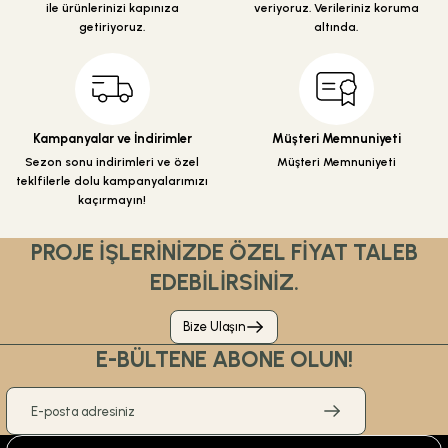
ile ürünlerinizi kapınıza
veriyoruz. Verileriniz koruma
getiriyoruz.
altında.
%30
480,00 TL
336,00 TL
Gönder
Kampanyalar ve İndirimler
Müşteri Memnuniyeti
ÜRÜN TÜKENDİ
Sezon sonu indirimleri ve özel
Müşteri Memnuniyeti
teklfilerle dolu kampanyalarımızı
ÜRÜN TÜKENDİ
kaçırmayın!
Csk Banyo Aksesuarları
Csk Banyo Aksu Açık Kağıtlık Mat Siyah AKS12406
PROJE İŞLERİNİZDE ÖZEL FİYAT TALEB
EDEBİLİRSİNİZ.
Bize Ulaşın
%30
390,00 TL
E-BÜLTENE ABONE OLUN!
273,00 TL
ÜRÜN TÜKENDİ
ÜRÜN TÜKENDİ