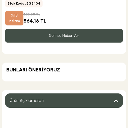
Stok Kodu : EG2404
688,00 TL
%18
564,16 TL
İndirim
Gelince Haber Ver
BUNLARI ÖNERİYORUZ
ÜRÜN TÜKENDİ
Csk Banyo Aksesuarları
Csk Banyo Aksu Sabunluk Mat Siyah AKS12401
Ürün Açıklamaları
%30
367,20 TL