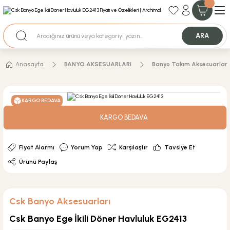
35+ Yıllık Tecrübe
Uzman Ekip Desteği
Nakit Ödemeli Özel Fiyatlar için Bizden Teklif Alabilirsiniz.
ARA
Anasayfa
BANYO AKSESUARLARI
Banyo Takım Aksesuarları
KARGO BEDAVA
KARGO BEDAVA
Fiyat Alarmı
Yorum Yap
Karşılaştır
Tavsiye Et
Ürünü Paylaş
Csk Banyo Aksesuarları
Csk Banyo Ege İkili Döner Havluluk EG2413