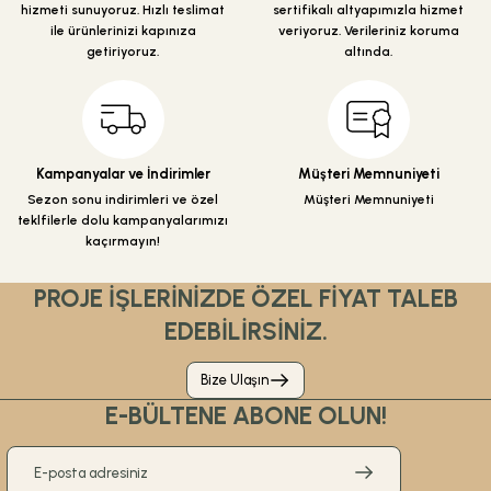
hizmeti sunuyoruz. Hızlı teslimat
sertifikalı altyapımızla hizmet
Bu ürüne benzer farklı alternatifler olmalı.
ile ürünlerinizi kapınıza
veriyoruz. Verileriniz koruma
getiriyoruz.
altında.
%30
480,00 TL
336,00 TL
Gönder
ÜRÜN TÜKENDİ
Kampanyalar ve İndirimler
Müşteri Memnuniyeti
Sezon sonu indirimleri ve özel
Müşteri Memnuniyeti
ÜRÜN TÜKENDİ
teklfilerle dolu kampanyalarımızı
Csk Banyo Aksesuarları
kaçırmayın!
Csk Banyo Aksu Açık Kağıtlık Mat Siyah AKS12406
PROJE İŞLERİNİZDE ÖZEL FİYAT TALEB
EDEBİLİRSİNİZ.
%30
Bize Ulaşın
390,00 TL
273,00 TL
E-BÜLTENE ABONE OLUN!
ÜRÜN TÜKENDİ
ÜRÜN TÜKENDİ