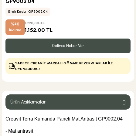
GP9002.04
Stok Kodu : GP9002.04
1.920,00 TL
%40
1.152,00 TL
İndirim
Gelince Haber Ver
SADECE CREAVİT MARKALI GÖMME REZERVUARLAR İLE
UYUMLUDUR..!
Ürün Açıklamaları
Creavit Terra Kumanda Paneli Mat Antrasit GP9002.04
- Mat antrasit