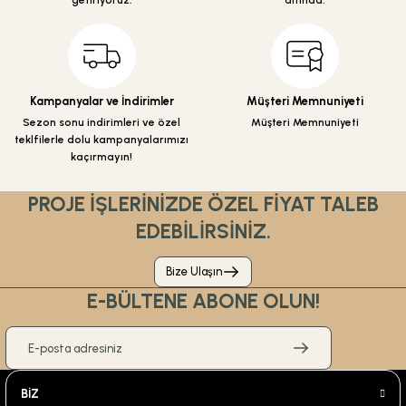
getiriyoruz.
altında.
Bu ürüne benzer farklı alternatifler olmalı.
Kampanyalar ve İndirimler
Müşteri Memnuniyeti
Sezon sonu indirimleri ve özel
Müşteri Memnuniyeti
Gönder
teklfilerle dolu kampanyalarımızı
kaçırmayın!
PROJE İŞLERİNİZDE ÖZEL FİYAT TALEB
EDEBİLİRSİNİZ.
Bize Ulaşın
E-BÜLTENE ABONE OLUN!
BİZ