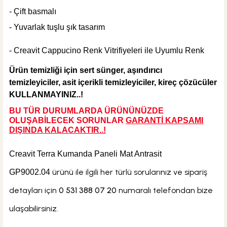
- Çift basmalı
- Yuvarlak tuşlu şık tasarım
- Creavit Cappucino Renk Vitrifiyeleri ile Uyumlu Renk
Ürün temizliği için sert
sünger, aşındırıcı
temizleyiciler, asit içerikli temizleyiciler, kireç çözücüler
KULLANMAYINIZ..!
BU TÜR DURUMLARDA ÜRÜNÜNÜZDE
OLUŞABİLECEK SORUNLAR
GARANTİ KAPSAMI
DIŞINDA KALA
CAKTIR..!
Creavit Terra Kumanda Paneli Mat Antrasit
ürünü ile ilgili her türlü sorularınız ve sipariş
GP9002.04
detayları için
0 531 388 07 20
numaralı telefondan bize
ulaşabilirsiniz.