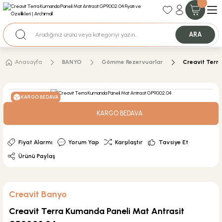
35+ Yıllık Tecrübe
Uzman Ekip Desteği
Nakit Ödemeli Özel Fiyatlar için Bizden Teklif Alabilirsiniz.
ARA
Anasayfa
BANYO
Gömme Rezervuarlar
Creavit Terr
KARGO BEDAVA
KARGO BEDAVA
Fiyat Alarmı
Yorum Yap
Karşılaştır
Tavsiye Et
Ürünü Paylaş
Creavit Banyo
Creavit Terra Kumanda Paneli Mat Antrasit