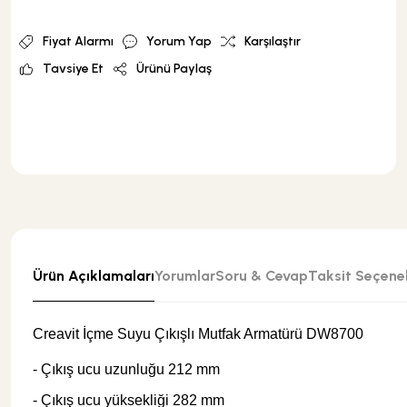
Yapı Kimyasalları
Vitrifiyeler
Mermer
Mikrodalga Fırınlar
Bedensel Engelli Serisi
Fiyat Alarmı
Yorum Yap
Karşılaştır
Tavsiye Et
Ürünü Paylaş
Gömme Rezervuarlar
Mermer Traverten Mozaikler
Buzdolapları
Aynalar
Küvetler
Parlak CiIalı Mozaikler
Bulaşık Makineleri
Tablolar
Jakuziler
Patlatma Doğaltaşlar
Çöp Öğütücüler
Islak Hacim Ekipmanları
Ürün Açıklamaları
Yorumlar
Soru & Cevap
Taksit Seçenek
Duş Tekneleri
Traverten
Kuzine
Sıvı Sabunluklar
Creavit İçme Suyu Çıkışlı Mutfak Armatürü DW8700
OUTLET
Çamaşır Makinesi
- Çıkış ucu uzunluğu 212 mm
- Çıkış ucu yüksekliği 282 mm
Kompakt Sistemler
Paket Ürünler