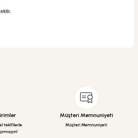
ektir.
.
rimler
Müşteri Memnuniyeti
 teklfilerle
Müşteri Memnuniyeti
çırmayın!