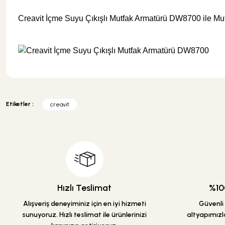
Creavit İçme Suyu Çıkışlı Mutfak Armatürü DW8700
ile Mu
Bu ürünün fiyat bilgisi, resim, ürün açıklamalarında ve diğer konularda y
Görüş ve önerileriniz için teşekkür ederiz.
Etiketler :
creavit
Ürün resmi kalitesiz, bozuk veya görüntülenemiyor.
Ürün açıklamasında eksik bilgiler bulunuyor.
Ürün bilgilerinde hatalar bulunuyor.
Ürün fiyatı diğer sitelerden daha pahalı.
Bu ürüne benzer farklı alternatifler olmalı.
Hızlı Teslimat
%100
Alışveriş deneyiminiz için en iyi hizmeti
Güvenli a
sunuyoruz. Hızlı teslimat ile ürünlerinizi
altyapımızla