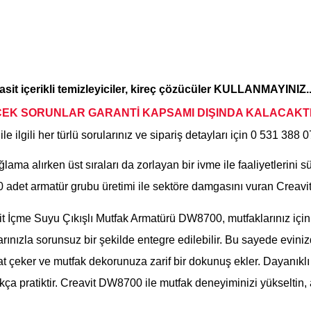
, asit içerikli temizleyiciler, kireç çözücüler KULLANMAYINIZ..
CEK SORUNLAR
GARANTİ KAPSAMI DIŞINDA KALA
CAKTI
ile ilgili her türlü sorularınız ve sipariş detayları için
0 531 388 
a alırken üst sıraları da zorlayan bir ivme ile faaliyetlerini sü
det armatür grubu üretimi ile sektöre damgasını vuran Creavit ü
 İçme Suyu Çıkışlı Mutfak Armatürü DW8700, mutfaklarınız için 
zlarınızla sorunsuz bir şekilde entegre edilebilir. Bu sayede evi
kat çeker ve mutfak dekorunuza zarif bir dokunuş ekler. Dayanık
dukça pratiktir. Creavit DW8700 ile mutfak deneyiminizi yükselti