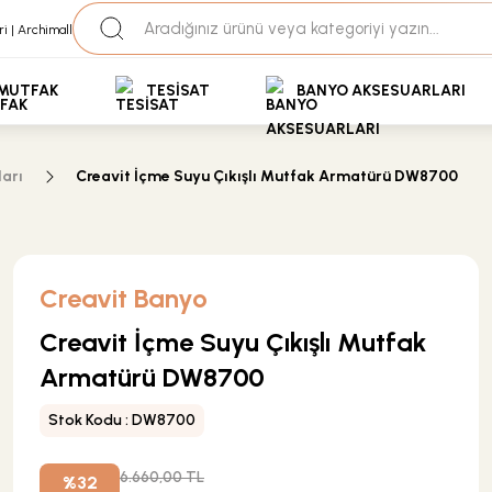
35+ Yıllık Tecrübe
Uzman Ekip Desteği
kit Ödemeli Özel Fiyatlar için Bizden Teklif Alabilirs
MUTFAK
TESİSAT
BANYO AKSESUARLARI
arı
Creavit İçme Suyu Çıkışlı Mutfak Armatürü DW8700
Creavit Banyo
Creavit İçme Suyu Çıkışlı Mutfak
Armatürü DW8700
Stok Kodu : DW8700
6.660,00 TL
%32