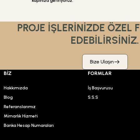
kapınıza getiriyoruz.
PROJE İŞLERİNİZDE ÖZEL 
EDEBİLİRSİNİZ.
Bize Ulaşın
BİZ
FORMLAR
Hakkımızda
İş Başvurusu
Blog
S.S.S
Referanslarımız
Mimarlık Hizmeti
Banka Hesap Numaraları