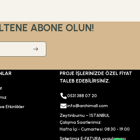
LTENE ABONE OLUN!
NLAR
PROJE İŞLERİNİZDE ÖZEL FİYAT
TALEB EDEBİLİRSİNİZ.
ız
0531 388 07 20
mız
info@archimall.com
e Etkinlikler
Zeytinburnu – İSTANBUL
Çalışma Saatlerimiz:
Hafta İçi - Cumartesi: 08:30 - 19:00
Şirketimiz E-FATURA uygulaması