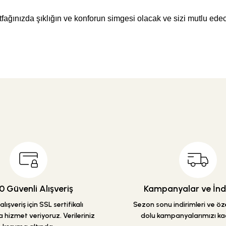
tfağınızda şıklığın ve konforun simgesi olacak ve sizi mutlu edec
etersiz gördüğünüz noktaları öneri formunu kullanarak tarafımıza iletebilirsiniz
Ürün hakkında henüz soru sorulmamış.
Bu ürüne ilk yorumu siz yapın!
Yorum Yaz
Soru Sor
 Güvenli Alışveriş
Kampanyalar ve İndi
lışveriş için SSL sertifikalı
Sezon sonu indirimleri ve özel
 hizmet veriyoruz. Verileriniz
dolu kampanyalarımızı ka