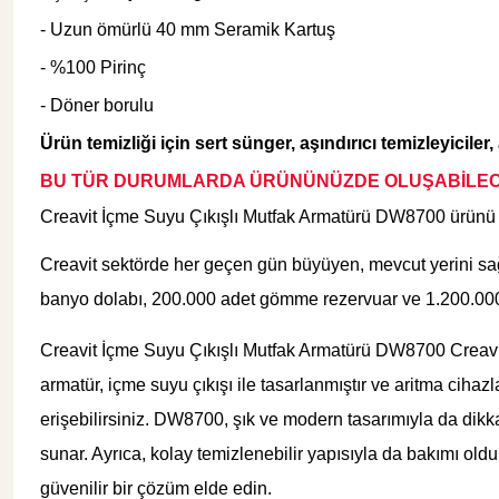
- Uzun ömürlü 40 mm Seramik Kartuş
Şok Duşlar
Tezgah
- %100 Pirinç
- Döner borulu
Spa Sauna Sistemler
Ürün temizliği için sert
sünger, aşındırıcı temizleyiciler
BU TÜR DURUMLARDA ÜRÜNÜNÜZDE OLUŞABİLE
Akıllı Klozet
Creavit İçme Suyu Çıkışlı Mutfak Armatürü DW8700
ürünü 
Creavit sektörde her geçen gün büyüyen, mevcut yerini sağlam
Duş Kabinleri
banyo dolabı, 200.000 adet gömme rezervuar ve 1.200.000 a
Creavit İçme Suyu Çıkışlı Mutfak Armatürü DW8700 Creavit
Duş Kanalları ve Sifonlar
armatür, içme suyu çıkışı ile tasarlanmıştır ve aritma ciha
erişebilirsiniz. DW8700, şık ve modern tasarımıyla da dik
sunar. Ayrıca, kolay temizlenebilir yapısıyla da bakımı ol
güvenilir bir çözüm elde edin.