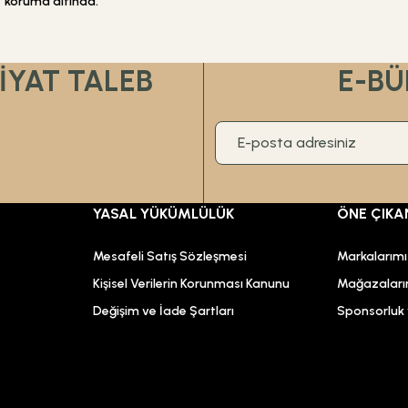
koruma altında.
Gönder
FİYAT TALEB
E-BÜ
YASAL YÜKÜMLÜLÜK
ÖNE ÇIKA
Mesafeli Satış Sözleşmesi
Markalarım
Kişisel Verilerin Korunması Kanunu
Mağazaları
Değişim ve İade Şartları
Sponsorluk v