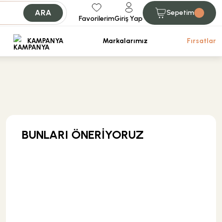
ARA
Sepetim
Favorilerim
Giriş Yap
iniz.
KAMPANYA
Markalarımız
Fırsatlar
BUNLARI ÖNERİYORUZ
MĞZ TESLİM
Creavit Banyo
Creavit Ducky Çocuk Lavabosu