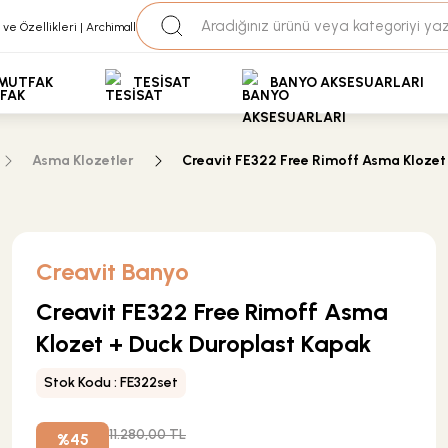
35+ Yıllık Tecrübe
Uzman Ekip Desteği
kit Ödemeli Özel Fiyatlar için Bizden Teklif Alabilirs
MUTFAK
TESİSAT
BANYO AKSESUARLARI
Asma Klozetler
Creavit FE322 Free Rimoff Asma Klozet
Creavit Banyo
Creavit FE322 Free Rimoff Asma
Klozet + Duck Duroplast Kapak
Stok Kodu : FE322set
11.280,00 TL
%45