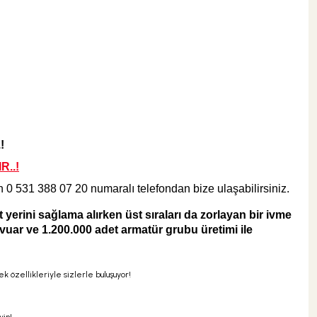
720,00 TL
ÜRÜN TÜKENDİ
!
R..!
in
0 531 388 07 20
numaralı telefondan bize ulaşabilirsiniz.
rini sağlama alırken üst sıraları da zorlayan bir ivme
rvuar ve 1.200.000 adet armatür grubu üretimi ile
k özellikleriyle sizlerle buluşuyor!