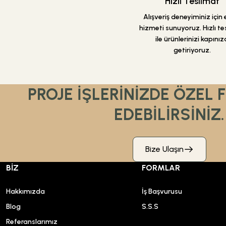
Hızlı Teslimat
Alışveriş deneyiminiz için 
hizmeti sunuyoruz. Hızlı te
ile ürünlerinizi kapınız
getiriyoruz.
PROJE İŞLERİNİZDE ÖZEL 
EDEBİLİRSİNİZ.
Bize Ulaşın
BİZ
FORMLAR
Hakkımızda
İş Başvurusu
Blog
S.S.S
Referanslarımız