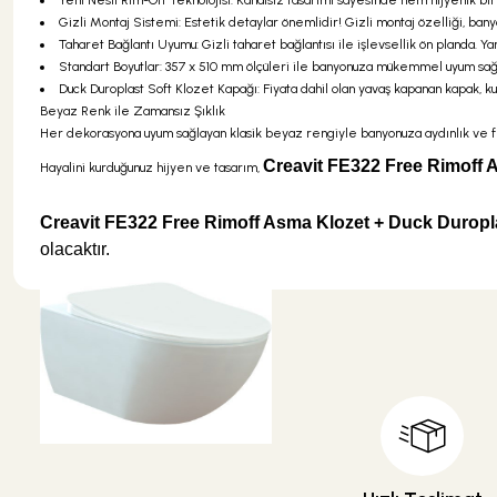
Yeni Nesil Rim-Off Teknolojisi: Kanalsız tasarımı sayesinde hem hijyenik bir
Gizli Montaj Sistemi: Estetik detaylar önemlidir! Gizli montaj özelliği, ban
Taharet Bağlantı Uyumu: Gizli taharet bağlantısı ile işlevsellik ön planda. 
Standart Boyutlar: 357 x 510 mm ölçüleri ile banyonuza mükemmel uyum sağ
Duck Duroplast Soft Klozet Kapağı: Fiyata dahil olan yavaş kapanan kapak, kul
Beyaz Renk ile Zamansız Şıklık
Her dekorasyona uyum sağlayan klasik beyaz rengiyle banyonuza aydınlık ve f
Creavit FE322 Free Rimoff 
Hayalini kurduğunuz hijyen ve tasarım,
Creavit FE322 Free Rimoff Asma Klozet + Duck Durop
olacaktır.
Bu ürünün fiyat bilgisi, resim, ürün
Görüş ve önerileriniz için teşekkür
Ürün resmi kalitesiz, bozuk veya
Ürün açıklamasında eksik bilgiler 
Ürün bilgilerinde hatalar bulunuyor
Ürün fiyatı diğer sitelerden daha 
Bu ürüne benzer farklı alternatifle