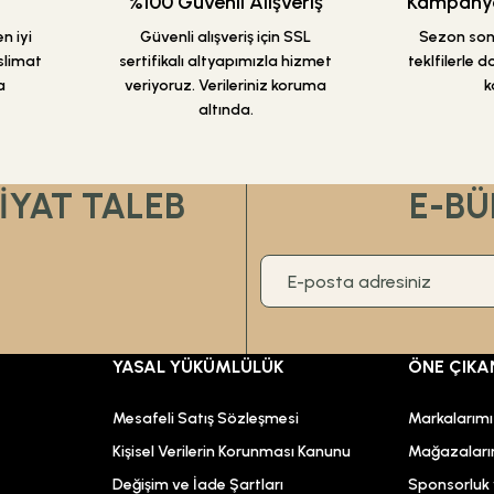
%100 Güvenli Alışveriş
Kampanyal
en iyi
Güvenli alışveriş için SSL
Sezon sonu
slimat
sertifikalı altyapımızla hizmet
teklfilerle 
a
veriyoruz. Verileriniz koruma
k
altında.
Gönder
FİYAT TALEB
E-BÜ
YASAL YÜKÜMLÜLÜK
ÖNE ÇIKA
Mesafeli Satış Sözleşmesi
Markalarım
Kişisel Verilerin Korunması Kanunu
Mağazaları
Değişim ve İade Şartları
Sponsorluk v