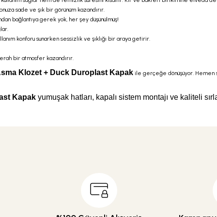
 kullanım sağlar hem de temizlik süresini kısaltır. Kir ve bakteri birikimine elveda de
yonuza sade ve şık bir görünüm kazandırır.
Yandan bağlantıya gerek yok, her şey düşünülmüş!
lar.
lanım konforu sunarken sessizlik ve şıklığı bir araya getirir.
erah bir atmosfer kazandırır.
Asma Klozet + Duck Duroplast Kapak
ile gerçeğe dönüşüyor. Hemen si
last Kapak
yumuşak hatları, kapalı sistem montajı ve kaliteli sır
 açıklamalarında ve diğer konularda yetersiz gördüğünüz noktaları öneri formunu
 ederiz.
Ürün hakkında henüz soru sorulmamış.
Bu ürüne ilk yorumu siz yapın!
 görüntülenemiyor.
Yorum Yaz
Soru Sor
bulunuyor.
.
pahalı.
r olmalı.