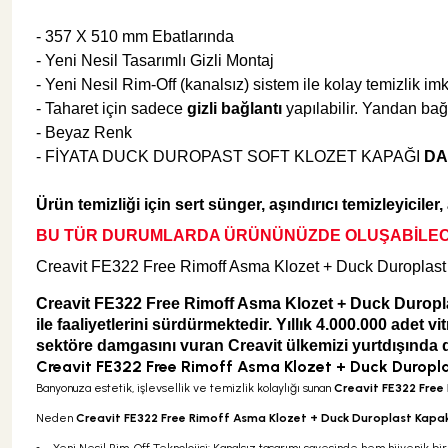
- 357 X 510 mm Ebatlarında
Şok Duşlar
Tezgah
- Yeni Nesil Tasarımlı Gizli Montaj
- Yeni Nesil Rim-Off (kanalsız) sistem ile kolay temizlik imk
- Taharet için sadece
gizli bağlantı
yapılabilir. Yandan bağ
Spa Sauna Sistemler
- Beyaz Renk
- FİYATA DUCK DUROPAST SOFT KLOZET KAPAĞI
DA
Akıllı Klozet
Ürün temizliği için sert
sünger, aşındırıcı temizleyiciler
BU TÜR DURUMLARDA ÜRÜNÜNÜZDE OLUŞABİLE
Duş Kabinleri
Creavit FE322 Free Rimoff Asma Klozet + Duck Duroplas
Creavit FE322 Free Rimoff Asma Klozet + Duck Duroplas
Duş Kanalları ve Sifonlar
ile faaliyetlerini sürdürmektedir. Yıllık 4.000.000 adet
sektöre damgasını vuran Creavit ülkemizi yurtdışında da
Creavit FE322 Free Rimoff Asma Klozet + Duck Duropl
Banyonuza estetik, işlevsellik ve temizlik kolaylığı sunan
Creavit FE322 Free
Neden
Creavit FE322 Free Rimoff Asma Klozet + Duck Duroplast Kapa