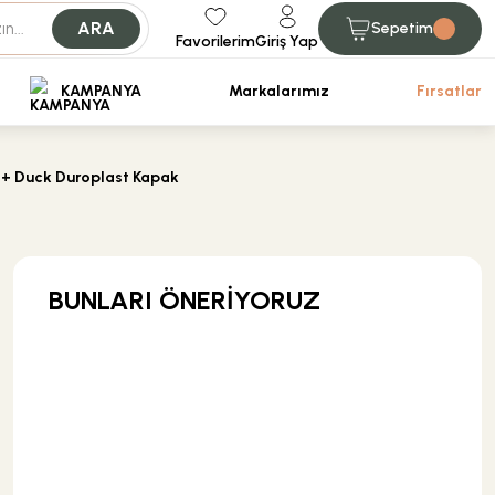
ARA
Sepetim
Favorilerim
Giriş Yap
iniz.
KAMPANYA
Markalarımız
Fırsatlar
 + Duck Duroplast Kapak
BUNLARI ÖNERİYORUZ
KARGO BEDAVA
Creavit Banyo
Creavit Ara Kesme Valfi AC40P