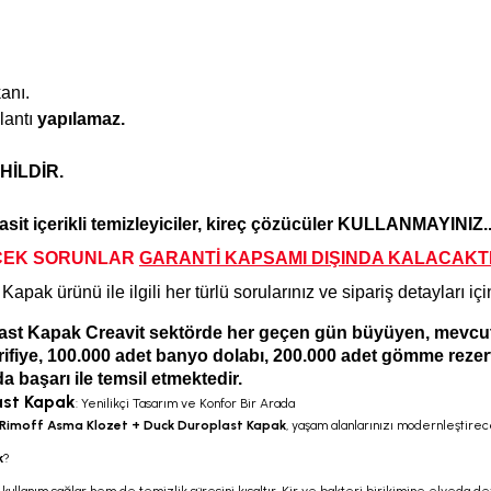
anı.
lantı
yapılamaz.
HİLDİR.
, asit içerikli temizleyiciler, kireç çözücüler KULLANMAYINIZ..
CEK SORUNLAR
GARANTİ KAPSAMI DIŞINDA KALA
CAKTI
t Kapak
ürünü ile ilgili her türlü sorularınız ve sipariş detayları iç
t Kapak Creavit sektörde her geçen gün büyüyen, mevcut ye
 vitrifiye, 100.000 adet banyo dolabı, 200.000 adet gömme reze
 başarı ile temsil etmektedir.
ast Kapak
: Yenilikçi Tasarım ve Konfor Bir Arada
 Rimoff Asma Klozet + Duck Duroplast Kapak
, yaşam alanlarınızı modernleştirece
k
?