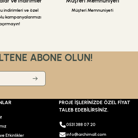
ar ve İndirimler
Müşteri Memnuniyeti
 indirimleri ve özel
Müşteri Memnuniyeti
dolu kampanyalarımızı
açırmayın!
LTENE ABONE OLUN!
NLAR
PROJE İŞLERİNİZDE ÖZEL FİYAT
TALEB EDEBİLİRSİNİZ.
ız
0531 388 07 20
mız
info@archimall.com
e Etkinlikler