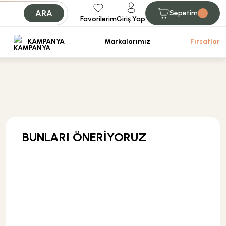
ARA
Sepetim
Favorilerim
Giriş Yap
iniz.
KAMPANYA
Markalarımız
Fırsatlar
BUNLARI ÖNERİYORUZ
KARGO BEDAVA
Eca Armatür
Eca Çamaşır Musluğu Kromajlı