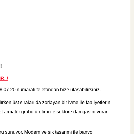
690,00 TL
Sepete Ekle
!
R..!
88 07 20
numaralı telefondan bize ulaşabilirsiniz.
 üst sıraları da zorlayan bir ivme ile faaliyetlerini
et armatür grubu üretimi ile sektöre damgasını vuran
sunuyor. Modern ve şık tasarımı ile banyo