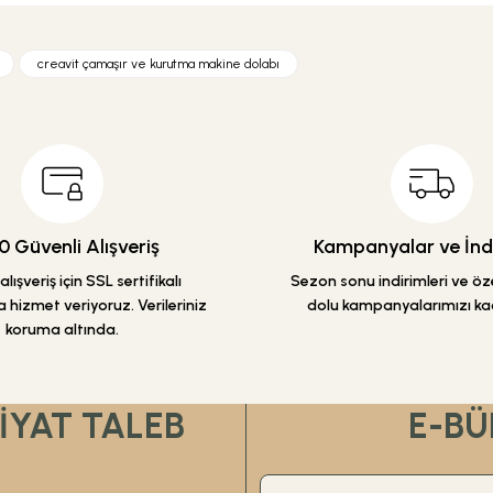
etersiz gördüğünüz noktaları öneri formunu kullanarak tarafımıza iletebilirsiniz
Ürün hakkında henüz soru sorulmamış.
Bu ürüne ilk yorumu siz yapın!
creavit çamaşır ve kurutma makine dolabı
Yorum Yaz
Soru Sor
 Güvenli Alışveriş
Kampanyalar ve İndi
lışveriş için SSL sertifikalı
Sezon sonu indirimleri ve özel
 hizmet veriyoruz. Verileriniz
dolu kampanyalarımızı ka
koruma altında.
Gönder
FİYAT TALEB
E-BÜ