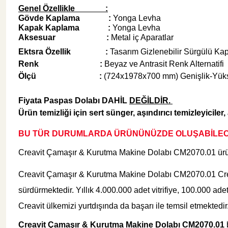
Genel Özellikle :
Gövde Kaplama :
Yonga Levha
Kapak Kaplama :
Yonga Levha
Şok Duşlar
Tezgah
Aksesuar :
Metal iç Aparatlar
Ektsra Özellik :
Tasarım Gizlenebilir Sürgülü Ka
Spa Sauna Sistemler
Renk
:
Beyaz ve Antrasit Renk Alternatifi
Ölçü
:
(724x1978x700 mm) Genişlik-Yükse
Akıllı Klozet
Fiyata Paspas Dolabı DAHİL
DEĞİLDİR.
Ürün temizliği için sert
sünger, aşındırıcı temizleyiciler
Duş Kabinleri
BU TÜR DURUMLARDA ÜRÜNÜNÜZDE OLUŞABİLE
Creavit Çamaşır & Kurutma Makine Dolabı CM2070.01
ürü
Duş Kanalları ve Sifonlar
Creavit Çamaşır & Kurutma Makine Dolabı CM2070.01 Creavit
sürdürmektedir. Yıllık 4.000.000 adet vitrifiye, 100.000 
Creavit ülkemizi yurtdışında da başarı ile temsil etmektedir
Creavit Çamaşır & Kurutma Makine Dolabı CM2070.01