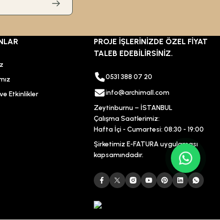
NLAR
PROJE İŞLERİNİZDE ÖZEL FİYAT
TALEB EDEBİLİRSİNİZ.
ız
0531 388 07 20
mız
info@archimall.com
e Etkinlikler
Zeytinburnu – İSTANBUL
Çalışma Saatlerimiz:
Hafta İçi - Cumartesi: 08:30 - 19:00
Şirketimiz E-FATURA uygulaması
kapsamındadır.