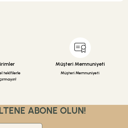
.
rimler
Müşteri Memnuniyeti
 teklfilerle
Müşteri Memnuniyeti
çırmayın!
LTENE ABONE OLUN!