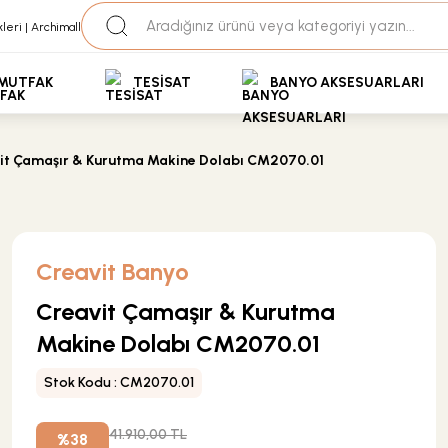
35+ Yıllık Tecrübe
Uzman Ekip Desteği
kit Ödemeli Özel Fiyatlar için Bizden Teklif Alabilirs
MUTFAK
TESİSAT
BANYO AKSESUARLARI
it Çamaşır & Kurutma Makine Dolabı CM2070.01
Creavit Banyo
Creavit Çamaşır & Kurutma
Makine Dolabı CM2070.01
Stok Kodu : CM2070.01
41.910,00 TL
%38