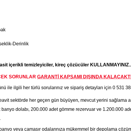
pak
klik-Derinlik
, asit içerikli temizleyiciler, kireç çözücüler KULLANMAYINIZ..
CEK SORUNLAR
GARANTİ KAPSAMI DIŞINDA KALA
CAKTI
nü ile ilgili her türlü sorularınız ve sipariş detayları için
0 531 3
 sektörde her geçen gün büyüyen, mevcut yerini sağlama alırken
adet banyo dolabı, 200.000 adet gömme rezervuar ve 1.200.000 ad
.
banyo veya çamaşır odalarınıza mükemmel bir depolama çözümü 