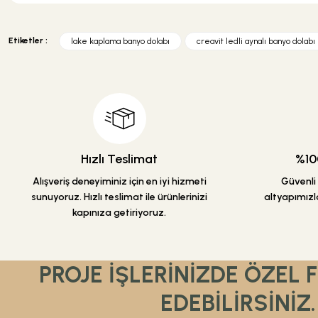
Bu ürünün fiyat bilgisi, resim, ürün açıklamalarında ve diğer konularda y
Görüş ve önerileriniz için teşekkür ederiz.
Etiketler :
lake kaplama banyo dolabı
creavit ledli aynalı banyo dolabı
Ürün resmi kalitesiz, bozuk veya görüntülenemiyor.
Ürün açıklamasında eksik bilgiler bulunuyor.
Ürün bilgilerinde hatalar bulunuyor.
Ürün fiyatı diğer sitelerden daha pahalı.
Bu ürüne benzer farklı alternatifler olmalı.
Hızlı Teslimat
%100
Alışveriş deneyiminiz için en iyi hizmeti
Güvenli a
sunuyoruz. Hızlı teslimat ile ürünlerinizi
altyapımızla
kapınıza getiriyoruz.
PROJE İŞLERİNİZDE ÖZEL 
EDEBİLİRSİNİZ.