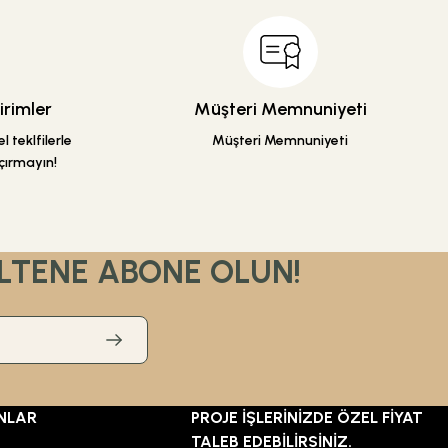
rimler
Müşteri Memnuniyeti
 teklfilerle
Müşteri Memnuniyeti
çırmayın!
LTENE ABONE OLUN!
NLAR
PROJE İŞLERİNİZDE ÖZEL FİYAT
TALEB EDEBİLİRSİNİZ.