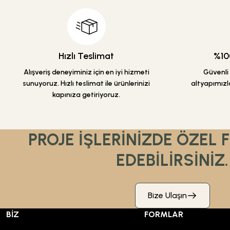
Ürün açıklamasında eksik bilgiler bulunuyor.
Ürün bilgilerinde hatalar bulunuyor.
Ürün fiyatı diğer sitelerden daha pahalı.
Bu ürüne benzer farklı alternatifler olmalı.
Hızlı Teslimat
%100
Alışveriş deneyiminiz için en iyi hizmeti
Güvenli a
sunuyoruz. Hızlı teslimat ile ürünlerinizi
altyapımızla
kapınıza getiriyoruz.
PROJE İŞLERİNİZDE ÖZEL 
EDEBİLİRSİNİZ.
Bize Ulaşın
BİZ
FORMLAR