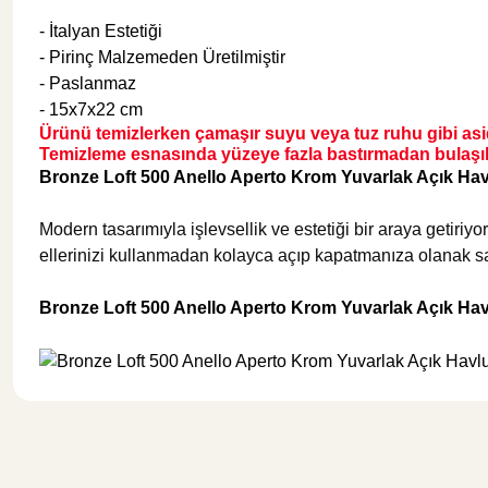
- İtalyan Estetiği
- Pirinç Malzemeden Üretilmiştir
Şok Duşlar
Tezgah
- Paslanmaz
- 15x7x22 cm
Ürünü temizlerken çamaşır suyu veya tuz ruhu gibi asid
Spa Sauna Sistemler
Temizleme esnasında yüzeye fazla bastırmadan bulaşık d
Bronze Loft 500 Anello Aperto Krom Yuvarlak Açık Ha
Akıllı Klozet
Modern tasarımıyla işlevsellik ve estetiği bir araya getir
ellerinizi kullanmadan kolayca açıp kapatmanıza olanak sağ
Duş Kabinleri
Bronze Loft 500 Anello Aperto Krom Yuvarlak Açık Ha
Duş Kanalları ve Sifonlar
Bu ürünün fiyat bilgisi, resim, ürün açıklamalarında ve diğer konularda y
Görüş ve önerileriniz için teşekkür ederiz.
Ürün resmi kalitesiz, bozuk veya görüntülenemiyor.