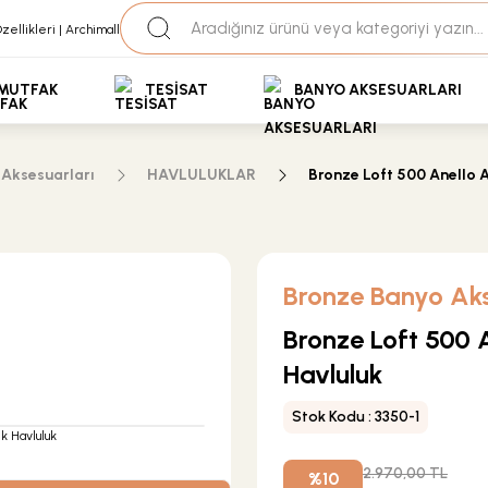
35+ Yıllık Tecrübe
Uzman Ekip Desteği
kit Ödemeli Özel Fiyatlar için Bizden Teklif Alabilirs
MUTFAK
TESİSAT
BANYO AKSESUARLARI
Aksesuarları
HAVLULUKLAR
Bronze Loft 500 Anello 
Bronze Banyo Aks
Bronze Loft 500 
Havluluk
Stok Kodu : 3350-1
2.970,00 TL
%10