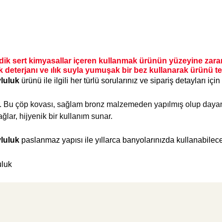
ik sert kimyasallar içeren kullanmak ürünün yüzeyine zarar 
eterjanı ve ılık suyla yumuşak bir bez kullanarak ürünü tem
vluluk
ürünü ile ilgili her türlü sorularınız ve sipariş detayları için
iyor. Bu çöp kovası, sağlam bronz malzemeden yapılmış olup dayan
lar, hijyenik bir kullanım sunar.
vluluk
paslanmaz yapısı ile yıllarca banyolarınızda kullanabilec
etersiz gördüğünüz noktaları öneri formunu kullanarak tarafımıza iletebilirsiniz
Ürün hakkında henüz soru sorulmamış.
Bu ürüne ilk yorumu siz yapın!