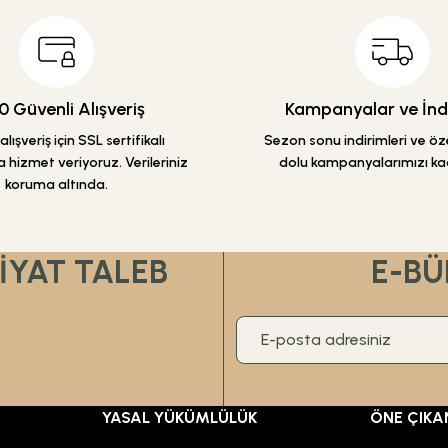
Yorum Yaz
Soru Sor
 Güvenli Alışveriş
Kampanyalar ve İndi
lışveriş için SSL sertifikalı
Sezon sonu indirimleri ve özel
 hizmet veriyoruz. Verileriniz
dolu kampanyalarımızı ka
koruma altında.
Gönder
FİYAT TALEB
E-BÜ
YASAL YÜKÜMLÜLÜK
ÖNE ÇIKA