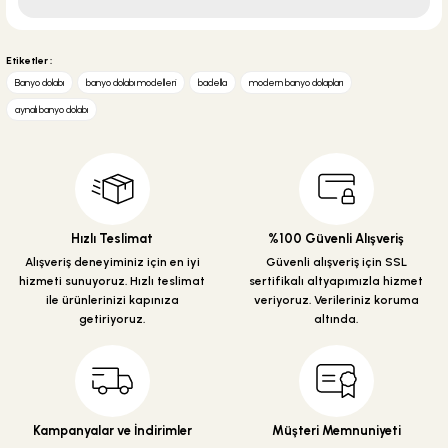
Soru Sor
Bu ürünün fiyat bilgisi, resim, ürün açıklamalarında ve diğer konularda
yetersiz gördüğünüz noktaları öneri formunu kullanarak tarafımıza
Etiketler :
iletebilirsiniz.
Banyo dolabı
banyo dolabı modelleri
badella
modern banyo dolapları
Görüş ve önerileriniz için teşekkür ederiz.
aynalı banyo dolabı
Ürün resmi kalitesiz, bozuk veya görüntülenemiyor.
Ürün açıklamasında eksik bilgiler bulunuyor.
Ürün bilgilerinde hatalar bulunuyor.
Ürün fiyatı diğer sitelerden daha pahalı.
Hızlı Teslimat
%100 Güvenli Alışveriş
Bu ürüne benzer farklı alternatifler olmalı.
Alışveriş deneyiminiz için en iyi
Güvenli alışveriş için SSL
hizmeti sunuyoruz. Hızlı teslimat
sertifikalı altyapımızla hizmet
ile ürünlerinizi kapınıza
veriyoruz. Verileriniz koruma
getiriyoruz.
altında.
Gönder
Kampanyalar ve İndirimler
Müşteri Memnuniyeti