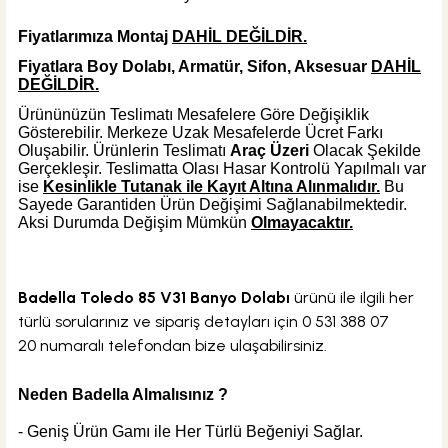
Fiyatlarımıza Montaj
DAHİL DEĞİLDİR.
Fiyatlara Boy Dolabı, Armatür, Sifon, Aksesuar
DAHİL
DEĞİLDİR.
Ürününüzün Teslimatı Mesafelere Göre Değişiklik
Gösterebilir. Merkeze Uzak Mesafelerde Ücret Farkı
Oluşabilir. Ürünlerin Teslimatı
Araç Üzeri
Olacak Şekilde
Gerçekleşir. Teslimatta Olası Hasar Kontrolü Yapılmalı var
ise
Kesinlikle Tutanak ile Kayıt Altına Alınmalıdır.
Bu
Sayede Garantiden Ürün Değişimi Sağlanabilmektedir.
Aksi Durumda Değişim Mümkün
Olmayacaktır.
Badella Toledo 85 V31 Banyo Dolabı
ürünü ile ilgili her
türlü sorularınız ve sipariş detayları için
0 531 388 07
20
numaralı telefondan bize ulaşabilirsiniz.
Neden Badella Almalısınız ?
- Geniş Ürün Gamı ile Her Türlü Beğeniyi Sağlar.