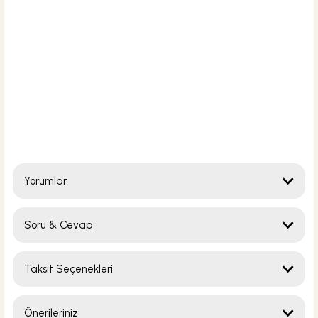
Yorumlar
Soru & Cevap
Bu ürüne ilk yorumu siz yapın!
Taksit Seçenekleri
Yorum Yaz
Ürün hakkında henüz soru sorulmamış.
Önerileriniz