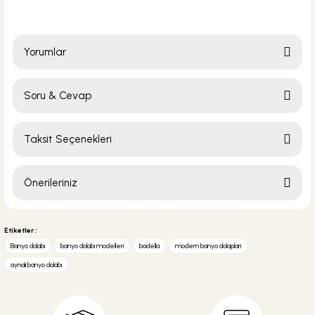
Yorumlar
Soru & Cevap
Bu ürüne ilk yorumu siz yapın!
Taksit Seçenekleri
Yorum Yaz
Ürün hakkında henüz soru sorulmamış.
Önerileriniz
Soru Sor
Bu ürünün fiyat bilgisi, resim, ürün açıklamalarında ve diğer konularda
yetersiz gördüğünüz noktaları öneri formunu kullanarak tarafımıza
Etiketler :
iletebilirsiniz.
Banyo dolabı
banyo dolabı modelleri
badella
modern banyo dolapları
Görüş ve önerileriniz için teşekkür ederiz.
aynalı banyo dolabı
Ürün resmi kalitesiz, bozuk veya görüntülenemiyor.
Ürün açıklamasında eksik bilgiler bulunuyor.