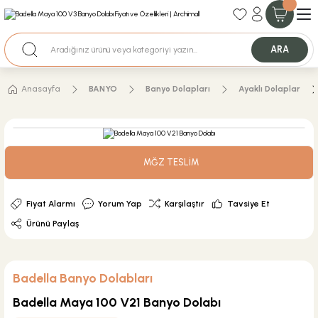
35+ Yıllık Tecrübe
Uzman Ekip Desteği
Nakit Ödemeli Özel Fiyatlar için Bizden Teklif Alabilirsiniz.
ARA
Anasayfa
BANYO
Banyo Dolapları
Ayaklı Dolaplar
MĞZ TESLİM
Fiyat Alarmı
Yorum Yap
Karşılaştır
Tavsiye Et
Ürünü Paylaş
Badella Banyo Dolabları
Badella Maya 100 V21 Banyo Dolabı