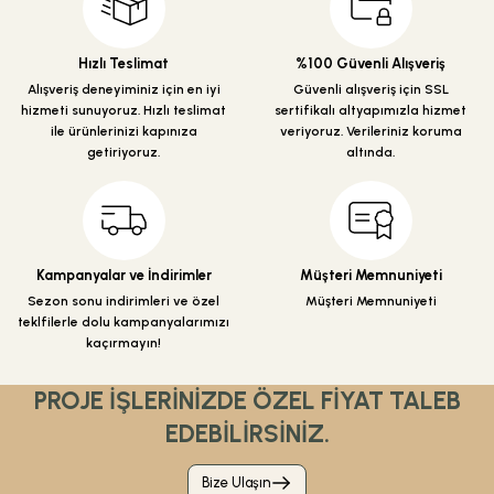
Ürün bilgilerinde hatalar bulunuyor.
Ürün fiyatı diğer sitelerden daha pahalı.
Hızlı Teslimat
%100 Güvenli Alışveriş
Bu ürüne benzer farklı alternatifler olmalı.
Alışveriş deneyiminiz için en iyi
Güvenli alışveriş için SSL
hizmeti sunuyoruz. Hızlı teslimat
sertifikalı altyapımızla hizmet
ile ürünlerinizi kapınıza
veriyoruz. Verileriniz koruma
getiriyoruz.
altında.
Gönder
Kampanyalar ve İndirimler
Müşteri Memnuniyeti
Sezon sonu indirimleri ve özel
Müşteri Memnuniyeti
teklfilerle dolu kampanyalarımızı
kaçırmayın!
PROJE İŞLERİNİZDE ÖZEL FİYAT TALEB
EDEBİLİRSİNİZ.
Bize Ulaşın