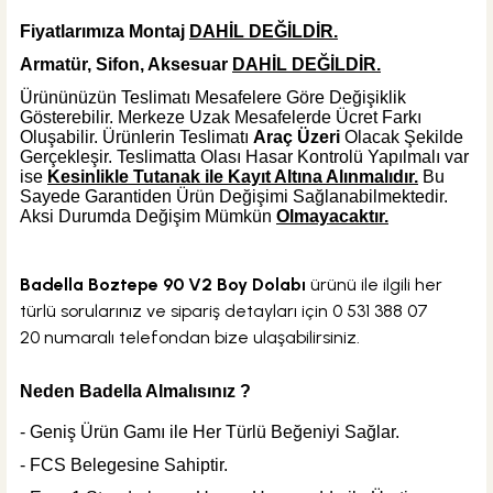
Fiyatlarımıza Montaj
DAHİL DEĞİLDİR.
Armatür, Sifon, Aksesuar
DAHİL DEĞİLDİR.
Ürününüzün Teslimatı Mesafelere Göre Değişiklik
Gösterebilir. Merkeze Uzak Mesafelerde Ücret Farkı
Oluşabilir. Ürünlerin Teslimatı
Araç Üzeri
Olacak Şekilde
Gerçekleşir. Teslimatta Olası Hasar Kontrolü Yapılmalı var
ise
Kesinlikle Tutanak ile Kayıt Altına Alınmalıdır.
Bu
Sayede Garantiden Ürün Değişimi Sağlanabilmektedir.
Aksi Durumda Değişim Mümkün
Olmayacaktır.
Badella Boztepe 90 V2 Boy Dolabı
ürünü ile ilgili her
türlü sorularınız ve sipariş detayları için
0 531 388 07
20
numaralı telefondan bize ulaşabilirsiniz.
Neden Badella Almalısınız ?
- Geniş Ürün Gamı ile Her Türlü Beğeniyi Sağlar.
- FCS Belegesine Sahiptir.