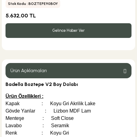
Stok Kodu : BOZTEPE90BOY
5.632,00 TL
Gelince Haber Ver
Ürün Açıklamaları
Badella Boztepe V2 Boy Dolabı
Ürün Özellikleri :
Kapak : Koyu Gri Akrilik Lake
Gövde Yanlar : Lizbon MDF Lam
Menteşe : Soft Close
Lavabo : Seramik
Renk : Koyu Gri