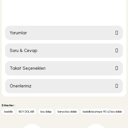
Yorumlar
Soru & Cevap
Bu ürüne ilk yorumu siz yapın!
Taksit Seçenekleri
Yorum Yaz
Ürün hakkında henüz soru sorulmamış.
Önerileriniz
Soru Sor
Bu ürünün fiyat bilgisi, resim, ürün açıklamalarında ve diğer konularda
yetersiz gördüğünüz noktaları öneri formunu kullanarak tarafımıza
Etiketler :
iletebilirsiniz.
badella
BOY DOLABI
boy dolap
banyo boy dolabı
badella boztepe 90 v2 boy dolabı
Görüş ve önerileriniz için teşekkür ederiz.