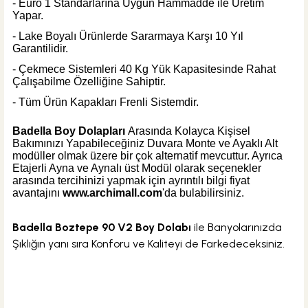
- Euro 1 Standarlarına Uygun Hammadde ile Üretim
Yapar.
- Lake Boyalı Ürünlerde Sararmaya Karşı 10 Yıl
Garantilidir.
- Çekmece Sistemleri 40 Kg Yük Kapasitesinde Rahat
Çalışabilme Özelliğine Sahiptir.
- Tüm Ürün Kapakları Frenli Sistemdir.
Badella Boy Dolapları
Arasında Kolayca Kişisel
Bakımınızı Yapabileceğiniz Duvara Monte ve Ayaklı Alt
modüller olmak üzere bir çok alternatif mevcuttur. Ayrıca
Etajerli Ayna ve Aynalı üst Modül olarak seçenekler
arasında tercihinizi yapmak için ayrıntılı bilgi fiyat
avantajını
www.archimall.com
'da bulabilirsiniz.
Badella Boztepe 90 V2 Boy Dolabı
ile Banyolarınızda
Şıklığın yanı sıra Konforu ve Kaliteyi de Farkedeceksiniz.