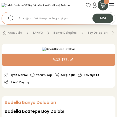
35+ Yıllık Tecrübe
Uzman Ekip Desteği
Nakit Ödemeli Özel Fiyatlar için Bizden Teklif Alabilirsiniz.
ARA
Anasayfa
BANYO
Banyo Dolapları
Boy Dolapları
MĞZ TESLİM
Fiyat Alarmı
Yorum Yap
Karşılaştır
Tavsiye Et
Ürünü Paylaş
Badella Banyo Dolabları
Badella Boztepe Boy Dolabı