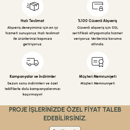
Ürün resmi kalitesiz, bozuk veya görüntülenemiyor.
Ürün açıklamasında eksik bilgiler bulunuyor.
Ürün bilgilerinde hatalar bulunuyor.
Hızlı Teslimat
%100 Güvenli Alışveriş
Ürün fiyatı diğer sitelerden daha pahalı.
Alışveriş deneyiminiz için en iyi
Güvenli alışveriş için SSL
hizmeti sunuyoruz. Hızlı teslimat
sertifikalı altyapımızla hizmet
Bu ürüne benzer farklı alternatifler olmalı.
ile ürünlerinizi kapınıza
veriyoruz. Verileriniz koruma
getiriyoruz.
altında.
Gönder
Kampanyalar ve İndirimler
Müşteri Memnuniyeti
Sezon sonu indirimleri ve özel
Müşteri Memnuniyeti
teklfilerle dolu kampanyalarımızı
kaçırmayın!
PROJE İŞLERİNİZDE ÖZEL FİYAT TALEB
EDEBİLİRSİNİZ.