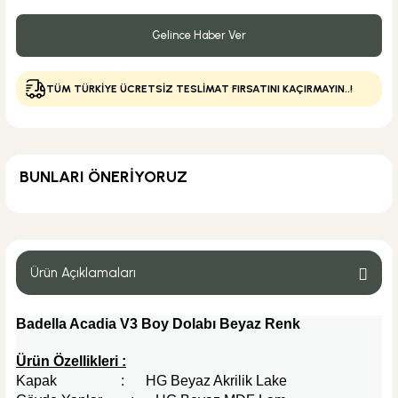
Gelince Haber Ver
TÜM TÜRKİYE ÜCRETSİZ TESLİMAT FIRSATINI KAÇIRMAYIN..!
BUNLARI ÖNERİYORUZ
KARGO BEDAVA
Eca Armatür
Eca Delta Lavabo Bataryası
Ürün Açıklamaları
Badella Acadia V3 Boy Dolabı Beyaz Renk
4.600,00 TL
Ürün Özellikleri :
Kapak : HG Beyaz Akrilik Lake