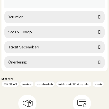
Yorumlar
Soru & Cevap
Bu ürüne ilk yorumu siz yapın!
Taksit Seçenekleri
Yorum Yaz
Ürün hakkında henüz soru sorulmamış.
Önerileriniz
Soru Sor
Bu ürünün fiyat bilgisi, resim, ürün açıklamalarında ve diğer konularda
yetersiz gördüğünüz noktaları öneri formunu kullanarak tarafımıza
Etiketler :
iletebilirsiniz.
BOY DOLABI
boy dolap
banyo boy dolabı
badella acadia 100 v2 boy dolabı
badella
Görüş ve önerileriniz için teşekkür ederiz.
Ürün resmi kalitesiz, bozuk veya görüntülenemiyor.
Ürün açıklamasında eksik bilgiler bulunuyor.