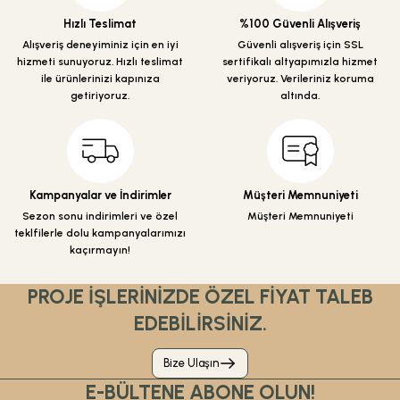
Ürün bilgilerinde hatalar bulunuyor.
Hızlı Teslimat
%100 Güvenli Alışveriş
Ürün fiyatı diğer sitelerden daha pahalı.
Alışveriş deneyiminiz için en iyi
Güvenli alışveriş için SSL
hizmeti sunuyoruz. Hızlı teslimat
sertifikalı altyapımızla hizmet
Bu ürüne benzer farklı alternatifler olmalı.
ile ürünlerinizi kapınıza
veriyoruz. Verileriniz koruma
getiriyoruz.
altında.
Gönder
Kampanyalar ve İndirimler
Müşteri Memnuniyeti
Sezon sonu indirimleri ve özel
Müşteri Memnuniyeti
teklfilerle dolu kampanyalarımızı
kaçırmayın!
PROJE İŞLERİNİZDE ÖZEL FİYAT TALEB
EDEBİLİRSİNİZ.
Bize Ulaşın
E-BÜLTENE ABONE OLUN!