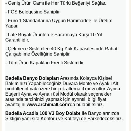
- Geniş Ürün Gamı ile Her Türlü Beğeniyi Sağlar.
- FCS Belegesine Sahiptir.
- Euro 1 Standarlarına Uygun Hammadde ile Üretim
Yapar.
- Lale Boyalı Ürünlerde Sararmaya Karşı 10 Yıl
Garantilidir.
- Çekmece Sistemleri 40 Kg Yük Kapasitesinde Rahat
Çalışabilme Özelliğine Sahiptir.
- Tüm Ürün Kapakları Frenli Sistemdir.
Badella Banyo Dolapları
Arasında Kolayca Kişisel
Bakımınızı Yapabileceğiniz Duvara Monte ve Ayaklı Alt
modüller olmak üzere bir çok alternatif mevcuttur. Ayrıca
Etajerli Ayna ve Aynalı üst Modül olarak seçenekler
arasında tercihinizi yapmak için ayrıntılı bilgi fiyat
avantajını
www.archimall.com
'da bulabilirsiniz.
Badella Acadia 100 V3 Boy Dolabı
ile Banyolarınızda
Şıklığın yanı sıra Konforu ve Kaliteyi de Farkedeceksiniz.