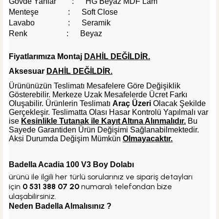
Sepete Ekle
Gövde Yanlar : HG Beyaz MDF Lam
KARGO BEDAVA
Menteşe : Soft Close
Lavabo : Seramik
Hansgrohe
Renk : Beyaz
Hansgrohe Focus 100 Lavabo Bataryası
Fiyatlarımıza Montaj
DAHİL DEĞİLDİR.
Aksesuar
DAHİL DEĞİLDİR.
Ürününüzün Teslimatı Mesafelere Göre Değişiklik
%40
11.952,00 TL
Gösterebilir. Merkeze Uzak Mesafelerde Ücret Farkı
7.171,20 TL
Oluşabilir. Ürünlerin Teslimatı
Araç Üzeri
Olacak Şekilde
Gerçekleşir. Teslimatta Olası Hasar Kontrolü Yapılmalı var
ise
Kesinlikle Tutanak ile Kayıt Altına Alınmalıdır.
Bu
Sepete Ekle
Sayede Garantiden Ürün Değişimi Sağlanabilmektedir.
Aksi Durumda Değişim Mümkün
Olmayacaktır.
Badella Acadia 100 V3 Boy Dolabı
ürünü ile ilgili her türlü sorularınız ve sipariş detayları
için
0 531 388 07 20
numaralı telefondan bize
ulaşabilirsiniz.
Neden Badella Almalısınız ?