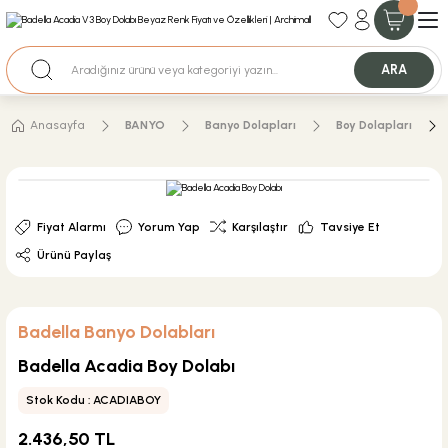
35+ Yıllık Tecrübe
Uzman Ekip Desteği
Nakit Ödemeli Özel Fiyatlar için Bizden Teklif Alabilirsiniz.
ARA
Anasayfa
BANYO
Banyo Dolapları
Boy Dolapları
Fiyat Alarmı
Yorum Yap
Karşılaştır
Tavsiye Et
Ürünü Paylaş
Badella Banyo Dolabları
Badella Acadia Boy Dolabı
Stok Kodu : ACADIABOY
2.436,50 TL