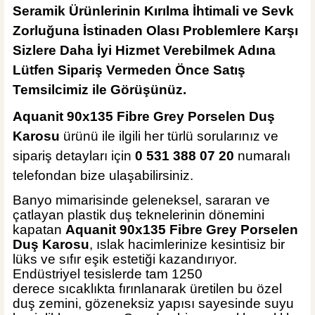
Seramik Ürünlerinin Kırılma İhtimali ve Sevk
Zorluğuna İstinaden Olası Problemlere Karşı
Sizlere Daha İyi Hizmet Verebilmek Adına
Lütfen Sipariş Vermeden Önce Satış
Temsilcimiz ile Görüşünüz.
Aquanit 90x135 Fibre Grey Porselen Duş
Karosu
ürünü ile ilgili her türlü sorularınız ve
sipariş detayları için
0 531 388 07 20
numaralı
telefondan bize
ulaşabilirsiniz.
Banyo mimarisinde geleneksel, sararan ve
çatlayan plastik duş teknelerinin dönemini
kapatan
Aquanit 90x135 Fibre Grey Porselen
Duş Karosu
, ıslak hacimlerinize kesintisiz bir
lüks ve sıfır eşik estetiği kazandırıyor.
Endüstriyel tesislerde tam
1250
derece
sıcaklıkta fırınlanarak üretilen bu özel
duş zemini, gözeneksiz yapısı sayesinde suyu