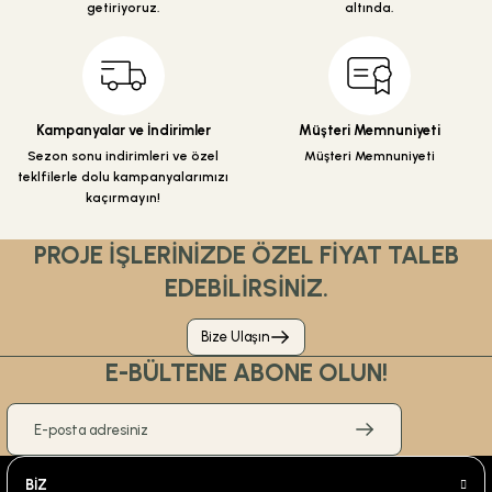
getiriyoruz.
Ürün bilgilerinde hatalar bulunuyor.
altında.
Ürün fiyatı diğer sitelerden daha
pahalı.
Bu ürüne benzer farklı alternatifler
olmalı.
Kampanyalar ve İndirimler
Müşteri Memnuniyeti
Sezon sonu indirimleri ve özel
Müşteri Memnuniyeti
teklfilerle dolu kampanyalarımızı
kaçırmayın!
PROJE İŞLERİNİZDE ÖZEL FİYAT TALEB
Gönder
EDEBİLİRSİNİZ.
Bize Ulaşın
E-BÜLTENE ABONE OLUN!
BİZ