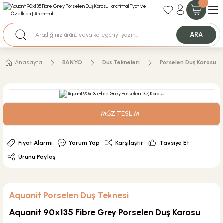
35+ Yıllık Tecrübe
Uzman Ekip Desteği
Nakit Ödemeli Özel Fiyatlar için Bizden Teklif Alabilirsiniz.
ARA
Anasayfa
BANYO
Duş Tekneleri
Porselen Duş Karosu
MĞZ TESLİM
Fiyat Alarmı
Yorum Yap
Karşılaştır
Tavsiye Et
Ürünü Paylaş
Aquanit Porselen Duş Teknesi
Aquanit 90x135 Fibre Grey Porselen Duş Karosu