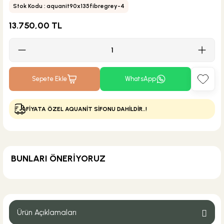
Stok Kodu : aquanit90x135fibregrey-4
13.750,00 TL
Sepete Ekle
WhatsApp
FİYATA ÖZEL AQUANİT SİFONU DAHİLDİR..!
BUNLARI ÖNERİYORUZ
KARGO BEDAVA
İdeal Standard
İdeal Standard Ceraflex Banyo Bataryası
Ürün Açıklamaları