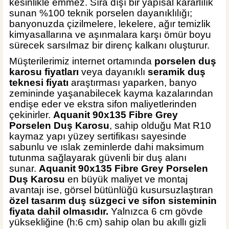
kesinlikle emmez. Sıra dışı bir yapısal kararlılık
sunan %100 teknik porselen dayanıklılığı;
banyonuzda çizilmelere, lekelere, ağır temizlik
kimyasallarına ve aşınmalara karşı ömür boyu
sürecek sarsılmaz bir direnç kalkanı oluşturur.
Müşterilerimiz internet ortamında
porselen duş
karosu fiyatları
veya dayanıklı
seramik duş
teknesi fiyatı
araştırması yaparken, banyo
zemininde yaşanabilecek kayma kazalarından
endişe eder ve ekstra sifon maliyetlerinden
çekinirler.
Aquanit 90x135 Fibre Grey
Porselen Duş Karosu
, sahip olduğu Mat R10
kaymaz yapı yüzey sertifikası sayesinde
sabunlu ve ıslak zeminlerde dahi maksimum
tutunma sağlayarak güvenli bir duş alanı
sunar.
Aquanit 90x135 Fibre Grey Porselen
Duş Karosu
en büyük maliyet ve montaj
avantajı ise, görsel bütünlüğü kusursuzlaştıran
özel tasarım duş süzgeci ve sifon sisteminin
fiyata dahil olmasıdır.
Yalnızca 6 cm gövde
yüksekliğine (h:6 cm) sahip olan bu akıllı gizli