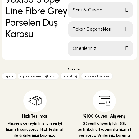
Soru & Cevap
Bu ürüne ilk yorumu siz yapın!
Taksit Seçenekleri
Yorum Yaz
Ürün hakkında henüz soru
sorulmamış.
Önerileriniz
Soru Sor
Bu ürünün fiyat bilgisi, resim, ürün
açıklamalarında ve diğer konularda
Etiketler :
yetersiz gördüğünüz noktaları öneri
aquanit
aquanit porselen duş karosu
aquanit duş
porselen duş karosu
formunu kullanarak tarafımıza
iletebilirsiniz.
Görüş ve önerileriniz için teşekkür
ederiz.
Ürün resmi kalitesiz, bozuk veya
Hızlı Teslimat
%100 Güvenli Alışveriş
görüntülenemiyor.
Alışveriş deneyiminiz için en iyi
Güvenli alışveriş için SSL
Ürün açıklamasında eksik bilgiler
hizmeti sunuyoruz. Hızlı teslimat
sertifikalı altyapımızla hizmet
bulunuyor.
ile ürünlerinizi kapınıza
veriyoruz. Verileriniz koruma