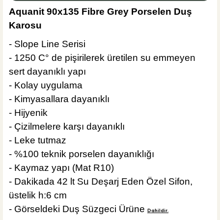
Aquanit 90x135 Fibre Grey Porselen Duş
Karosu
%33
7.363,00 TL
4.950,00 TL
- Slope Line Serisi
- 1250 C° de pişirilerek üretilen su emmeyen
Sepete Ekle
KARGO BEDAVA
sert dayanıklı yapı
İdeal Standard
- Kolay uygulama
İdeal Standard Ceratwist T25 Duş Sistemi Krom
- Kimyasallara dayanıklı
- Hijyenik
- Çizilmelere karşı dayanıklı
- Leke tutmaz
%38
22.440,00 TL
- %100 teknik porselen dayanıklığı
14.000,00 TL
- Kaymaz yapı (Mat R10)
- Dakikada 42 lt Su Deşarj Eden Özel Sifon,
Sepete Ekle
üstelik h:6 cm
-
Görseldeki Duş Süzgeci Ürüne
Dahildir.