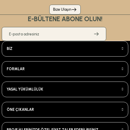
Bize Ulaşın
E-BÜLTENE ABONE OLUN!
BİZ
FORMLAR
YASAL YÜKÜMLÜLÜK
ÖNE ÇIKANLAR
PROJE İŞLERİNİZDE ÖZEL FİYAT TALEB EDEBİLİRSİNİZ.