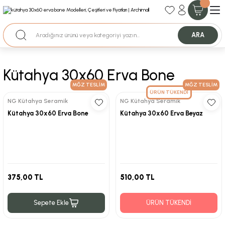
35+ Yıllık Tecrübe
Uzman Ekip Desteği
Nakit Ödemeli Özel Fiyatlar için Bizden Teklif Alabilirsiniz.
ARA
Kütahya 30x60 Erva Bone
MĞZ TESLİM
MĞZ TESLİM
ÜRÜN TÜKENDİ
NG Kütahya Seramik
NG Kütahya Seramik
Kütahya 30x60 Erva Bone
Kütahya 30x60 Erva Beyaz
375,00 TL
510,00 TL
Sepete Ekle
ÜRÜN TÜKENDİ